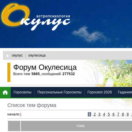
окулус
|
окулесица
Форум Окулесица
Всего тем:
5665
, сообщений:
277532
Гороскопы
Персональные Гороскопы
Гороскоп 2026
Гадания
Список тем форума
начало
|
1
.
2
.
3
.
4
.
5
.
6
.
7
.
8
.
9
.
тема