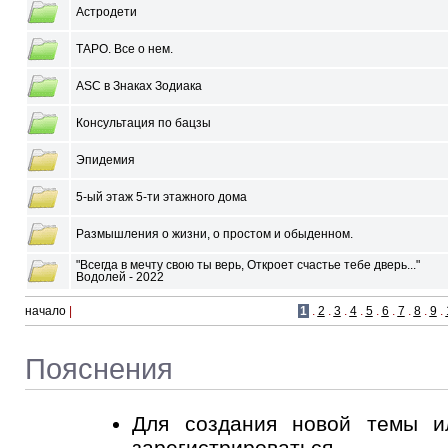
Астродети
ТАРО. Все о нем.
ASC в Знаках Зодиака
Консультация по бацзы
Эпидемия
5-ый этаж 5-ти этажного дома
Размышления о жизни, о простом и обыденном.
"Всегда в мечту свою ты верь, Откроет счастье тебе дверь..."
Водолей - 2022
начало
|
1
.
2
.
3
.
4
.
5
.
6
.
7
.
8
.
9
.
Пояснения
Для создания новой темы и
зарегистрироваться
.