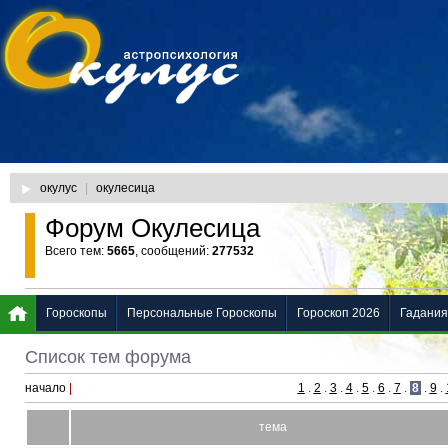
окулус
|
окулесица
Форум Окулесица
Всего тем:
5665
, сообщений:
277532
Гороскопы
Персональные Гороскопы
Гороскоп 2026
Гадания
Список тем форума
начало
|
1
.
2
.
3
.
4
.
5
.
6
.
7
.
8
.
9
.
тема