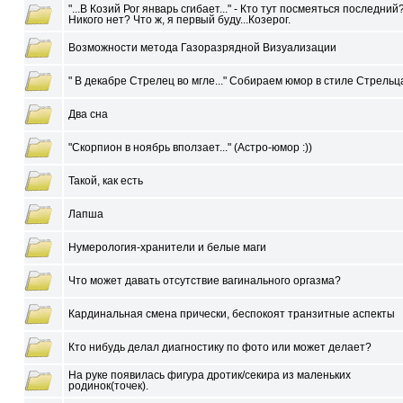
"...В Козий Рог январь сгибает..." - Кто тут посмеяться последний
Никого нет? Что ж, я первый буду...Козерог.
Возможности метода Газоразрядной Визуализации
" В декабре Стрелец во мгле..." Собираем юмор в стиле Стрельца
Два сна
"Скорпион в ноябрь вползает..." (Астро-юмор :))
Такой, как есть
Лапша
Нумерология-хранители и белые маги
Что может давать отсутствие вагинального оргазма?
Кардинальная смена прически, беспокоят транзитные аспекты
Кто нибудь делал диагностику по фото или может делает?
На руке появилась фигура дротик/секира из маленьких
родинок(точек).