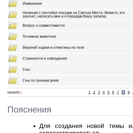
Изменения
Начинаю с сентября поездки на Святые Места. Можете, кто
захочет, написать мне и я передам Вашу записку.
Вопрос о совместимости
Тотемное животное.
Верхний зодиак и отметины на теле
Странности и совпадения
Сны
Сны по лунным дням
начало
|
1
.
2
.
3
.
4
.
5
.
6
.
7
.
8
.
9
.
Пояснения
Для создания новой темы и
зарегистрироваться
.