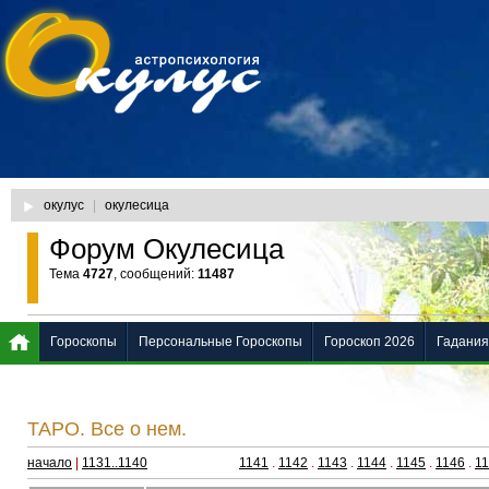
окулус
|
окулесица
Форум Окулесица
Тема
4727
, сообщений:
11487
Гороскопы
Персональные Гороскопы
Гороскоп 2026
Гадания
ТАРО. Все о нем.
начало
|
1131..1140
1141
.
1142
.
1143
.
1144
.
1145
.
1146
.
1