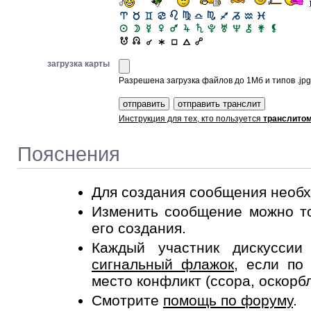
загрузка карты
Разрешена загрузка файлов до 1Мб и типов .jpg, 
Инструкция для тех, кто пользуется
транслито
Пояснения
Для создания сообщения необ
Изменить сообщение можно то
его создания.
Каждый участник дискусси
сигнальный флажок
, если по
место конфликт (ссора, оскорб
Смотрите
помощь по форуму
.