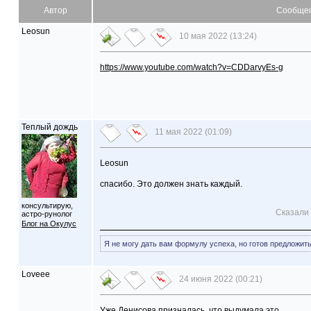
Автор
Сообще
Leosun
10 мая 2022 (13:24)
https://www.youtube.com/watch?v=CDDarvyEs-g
Теплый дождь
11 мая 2022 (01:09)
Leosun
спасибо. Это должен знать каждый.
консультирую,
Сказали 
астро-рунолог
Блог на Окулус
Я не могу дать вам формулу успеха, но готов предложит
Loveee
24 июня 2022 (00:21)
Уже Денисова призналась, что выдумала это…