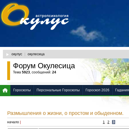
окулус
|
окулесица
Форум Окулесица
Тема
5923
, сообщений:
24
Гороскопы
Персональные Гороскопы
Гороскоп 2026
Гадания
Размышления о жизни, о простом и обыденном.
начало
|
1
.
2
.
3