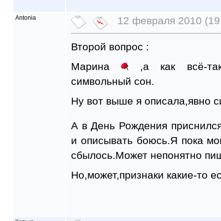
Antonia
12 февраля 2010 (19
Второй вопрос :
Марина
,а как всё-та
символьный сон.
Ну вот выше я описала,явно 
А в День Рождения приснилс
и описывать боюсь.Я пока мог
сбылось.Может непонятно пишу
Но,может,признаки какие-то е