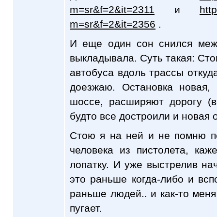
m=sr&f=2&it=2311
и
htt
m=sr&f=2&it=2356
.
И еще один сон снился меж
выкладывала. Суть такая: Сто
автобуса вдоль трассы откуд
доезжаю. Остановка новая,
шоссе, расширяют дорогу (в
будто все достроили и новая 
Стою я на ней и не помню п
человека из пистолета, каж
лопатку. И уже выстрелив на
это раньше когда-либо и всп
раньше людей.. и как-то меня
пугает.