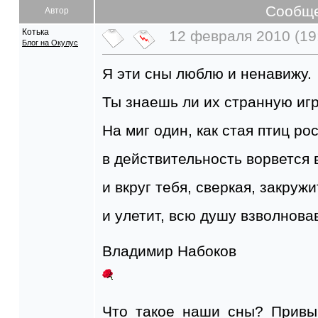
Сообщ
Автор
Котька
12 февраля 2010 (19
Блог на Окулус
Я эти сны люблю и ненавижу.
Ты знаешь ли их странную иг
На миг один, как стая птиц ро
в действительность ворвется 
и вкруг тебя, сверкая, закружи
и улетит, всю душу взволнова
Владимир Набоков
Что такое наши сны? Привы