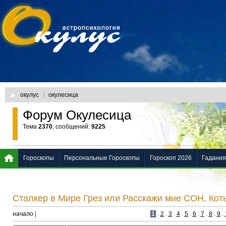
окулус
|
окулесица
Форум Окулесица
Тема
2370
, сообщений:
9225
Гороскопы
Персональные Гороскопы
Гороскоп 2026
Гадания
Сталкер в Мире Грез или Расскажи мне СОН, Коть
начало
|
1
.
2
.
3
.
4
.
5
.
6
.
7
.
8
.
9
.