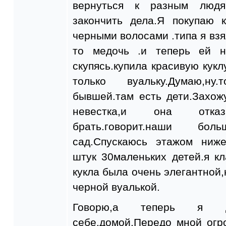
вернуться к разным людя
закончить дела.Я покупаю к
черными волосами .типа я взя
то медочь .и теперь ей на
скупясь.купила красивую кукл
только вуальку.Думаю,ну
бывшей.там есть дети.Захожу
невестка,и она отка
брать.говорит.наши бо
сад.Спускаюсь этажом ниже
штук 30маленьких детей.я кл
кукла была очень элегантной,н
черной вуалькой.
Говорю,а теперь я д
себе,домой.Передо мной огр