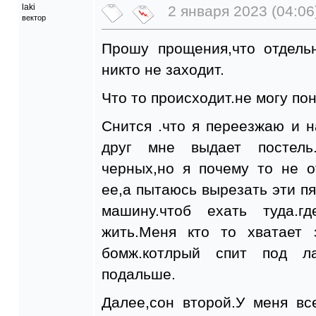
laki
2 января 2023 (04:06
вектор
Прошу прощения,что отдель
никто не заходит.
Что то происходит.не могу пон
Снится .что я переезжаю и 
друг мне выдает постель
черных,но я почему то не 
ее,а пытаюсь вырезать эти 
машину.чтоб ехать туда.
жить.Меня кто то хватает 
бомж.котлрый спит под л
подальше.
Далее,сон второй.У меня в