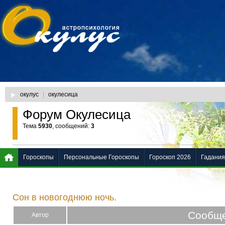
окулус
|
окулесица
Форум Окулесица
Тема
5930
, сообщений:
3
Гороскопы
Персональные Гороскопы
Гороскоп 2026
Гадания
Сон в новогоднюю ночь.
Сообщ
Автор