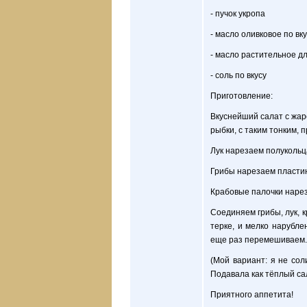
- пучок укропа
- масло оливковое по вк
- масло растительное д
- соль по вкусу
Приготовление:
Вкуснейший салат с жар
рыбки, с таким тонким, 
Лук нарезаем полукольц
Грибы нарезаем пластин
Крабовые палочки нарез
Соединяем грибы, лук, 
терке, и мелко нарубл
еще раз перемешиваем.
(Мой вариант: я не сол
Подавала как тёплый са
Приятного аппетита!