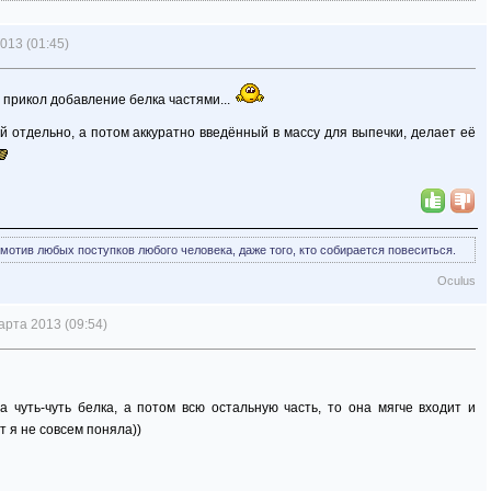
013 (01:45)
 прикол добавление белка частями...
ый отдельно, а потом аккуратно введённый в массу для выпечки, делает её
мотив любых поступков любого человека, даже того, кто собирается повеситься.
Oculus
арта 2013 (09:54)
ала чуть-чуть белка, а потом всю остальную часть, то она мягче входит и
т я не совсем поняла))