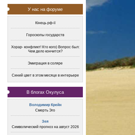
У нас на форуме
Кінець рф-ії
Гороскопы государств
Хорар- конфликт! Кто кого) Вопрос был:
Чем дело кончится?
Эмиграция в соляре
Синий цвет в этом месяце в интерьере
В блогах Окулуса
Володимир Крейн
Смерть Эго
Зея
Символический прогноз на август 2026