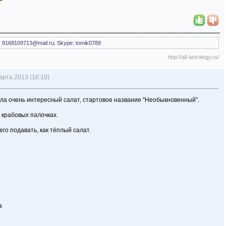
l: 9168109713@mail.ru; Skype: tomik0789
http://all-astrology.ru/
арта 2013 (16:10)
ла очень интересный салат, стартовое название "Необыкновенный".
 крабовых палочках.
его подавать, как тёплый салат.
а