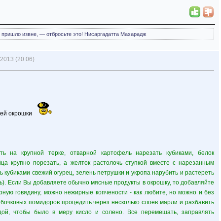
е, пришло извне, — отбросьте это! Нисаргадатта Махарадж
2013 (20:06)
ней окрошки
ть на крупной терке, отварной картофель нарезать кубиками, белок
йца крупно порезать, а желток растолочь ступкой вместе с нарезанным
ь кубиками свежий огурец, зелень петрушки и укропа нарубить и растереть
ть). Если Вы добавляете обычно мясные продукты в окрошку, то добавляйте
арную говядину, можно нежирные копчености - как любите, но можно и без
 бочковых помидоров процедить через несколько слоев марли и разбавить
дой, чтобы было в меру кисло и солено. Все перемешать, заправлять