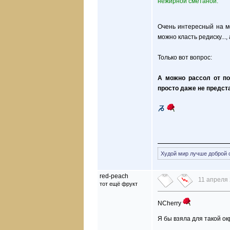
нежирной сметаной.
Очень интересный на мо
можно класть редиску...,
Только вот вопрос:
А можно рассол от по
просто даже не предст
Худой мир лучше доброй 
red-peach
11 апреля 
тот ещё фрукт
NCherry
Я бы взяла для такой о