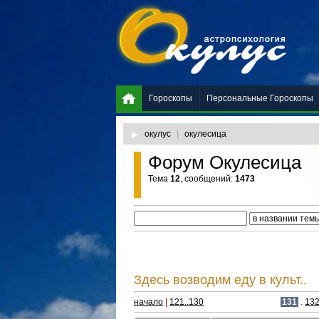
Гороскопы
Персональные Гороскопы
окулус
|
окулесица
Форум Окулесица
Тема
12
, сообщений:
1473
Здесь возводим еду в культ..
начало
|
121..130
131
.
13