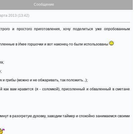
Сообщение
арта 2013 (13:42)
строго и простого приготовления, хочу поделиться уже опробованным
упленные в Икее горшочки и вот наконец-то были использованы
ла;
;
 и грибы (можно и не обжаривать, так положить...);
й как вам нравится (я - соломкой), присоленный и обваленный в сметане
минут в разогретую духовку, заводим таймер и спокойно занимаемся своими