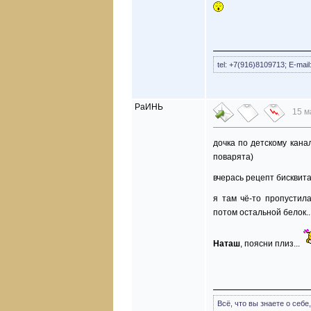
tel: +7(916)8109713; E-mai
РаИНЬ
15 м
дочка по детскому канал
поварята)
вчерась рецепт бисквита
я там чё-то пропустила
потом остальной белок...
Наташ
, поясни плиз...
Всё, что вы знаете о себ