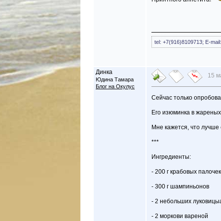
tel: +7(916)8109713; E-mai
Динка
15 м
Юдина Тамара
Блог на Окулус
Сейчас только опробова
Его изюминка в жареных
Мне кажется, что лучше 
***
Ингредиенты:
- 200 г крабовых палочек
- 300 г шампиньонов
- 2 небольших луковицы
- 2 моркови вареной