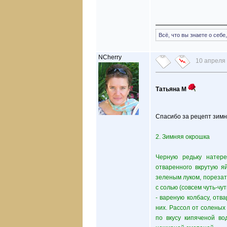
Всё, что вы знаете о себ
NCherry
10 апреля 
Татьяна М
Спасибо за рецепт зим
2. Зимняя окрошка
Черную редьку натере
отваренного вкрутую я
зеленым луком, порезат
с солью (совсем чуть-чу
- вареную колбасу, отв
них. Рассол от соленых
по вкусу кипяченой во