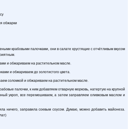
усу
ля обжарки
еными крабовыми палочками, они в салате хрустящие с отчётливым вкусом
приятным.
ами и обжариваем на растительном масле.
ками и обжариваем до золотистого цвета.
аем соломкой и обжариваем на растительном масле.
крабовые палочки, к ним добавляем отварную морковь, натертую на крупной
енный укроп, все перемешиваем, а затем заправляем оливковым маслом и
ила ничего, заправила соевым соусом. Думаю, можно добавить майонеза.
лат)