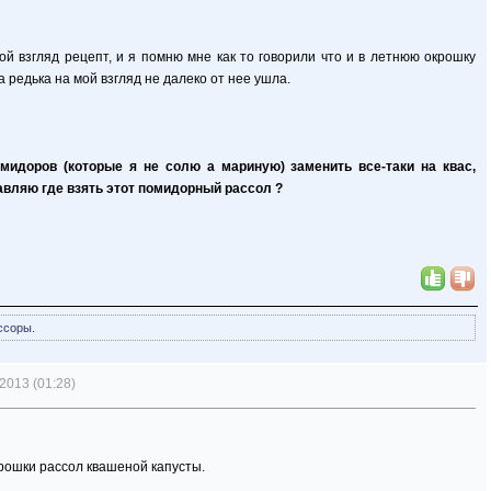
й взгляд рецепт, и я помню мне как то говорили что и в летнюю окрошку
 а редька на мой взгляд не далеко от нее ушла.
мидоров (которые я не солю а мариную) заменить все-таки на квас,
авляю где взять этот помидорный рассол ?
ссоры.
2013 (01:28)
крошки рассол квашеной капусты.