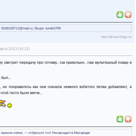
l: 9168109713@mail.ru; Skype: tomik0789
http://all-astrology.ru/
арта 2013 (16:12)
у смотрит передачу про готовку...так прикольно...там мультяшный повар и
 был...
, но понравилось как они сначала немного взбитого белка добавляют, а
чтоб тесто было мягче...
е, пришло извне, — отбросьте это! Нисаргадатта Махарадж