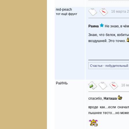
red-peach
16 марта 2
тот ещё фрукт
Раина
Не знаю, в чём
Знаю, что белок, взбит
воздушней. Это точно.
Счастье - побудительный 
РаИНЬ
16 м
спасибо,
Наташа
вроде как....если снач
пышнее тесто....но може