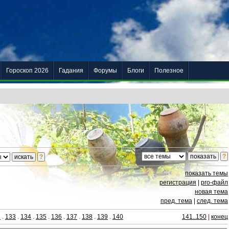
Гороскоп 2026
Гадания
Форумы
Блоги
Полезное
показать темы
регистрация
|
pro-файл
новая тема
пред. тема
|
след. тема
2
.
133
.
134
.
135
.
136
.
137
.
138
.
139
.
140
141..150
|
конец