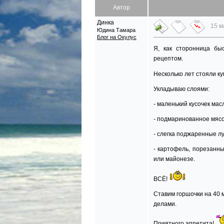
Автор
Динка
15 м
Юдина Тамара
Блог на Окулус
Я, как сторонница бы
рецептом.
Несколько лет стояли к
Укладываю слоями:
- маленький кусочек мас
- подмаринованное мясо
- слегка поджаренные лук
- картофель, порезанны
или майонезе.
ВСЁ!
Ставим горшочки на 40 
делами.
Приятного аппетита!