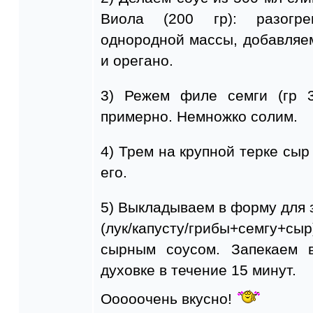
Виола (200 гр): разогр
однородной массы, добавляе
и орегано.
3) Режем филе семги (гр 3
примерно. Немножко солим.
4) Трем на крупной терке сыр
его.
5) Выкладываем в форму для 
(лук/капусту/грибы+семгу+
сырным соусом. Запекаем в
духовке в течение 15 минут.
Ооооочень вкусно!