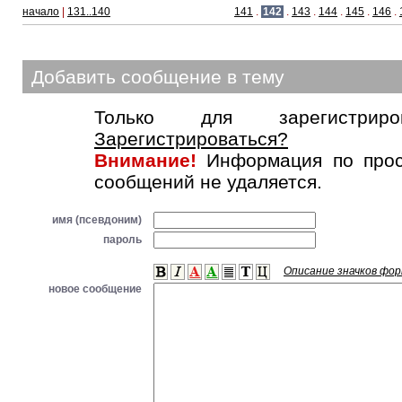
начало
|
131..140
141
.
142
.
143
.
144
.
145
.
146
.
Добавить сообщение в тему
Только для зарегистриров
Зарегистрироваться?
Внимание!
Информация по прос
сообщений не удаляется.
имя (псевдоним)
пароль
Описание значков фо
новое сообщение