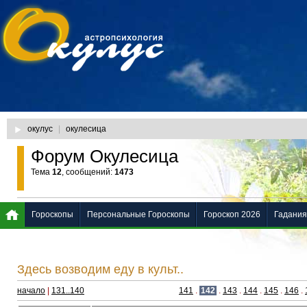
окулус
|
окулесица
Форум Окулесица
Тема
12
, сообщений:
1473
Гороскопы
Персональные Гороскопы
Гороскоп 2026
Гадания
Здесь возводим еду в культ..
начало
|
131..140
141
.
142
.
143
.
144
.
145
.
146
.