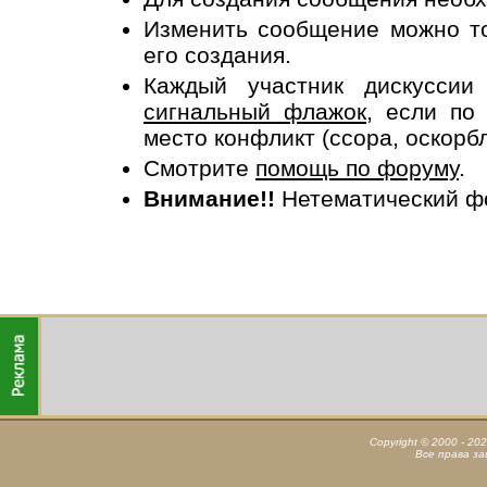
Изменить сообщение можно то
его создания.
Каждый участник дискусси
сигнальный флажок
, если по
место конфликт (ссора, оскорб
Смотрите
помощь по форуму
.
Внимание!!
Нетематический ф
Copyright © 2000 - 20
Все права з