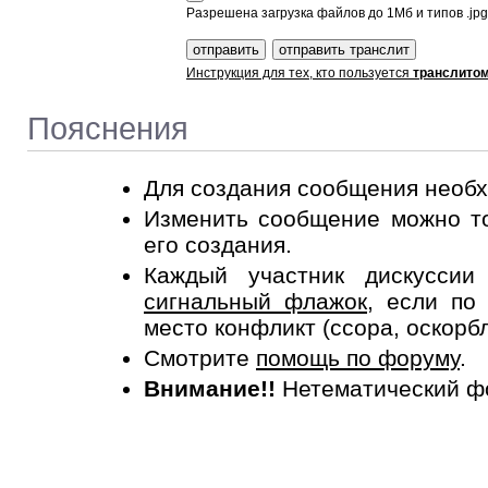
Разрешена загрузка файлов до 1Мб и типов .jpg, 
Инструкция для тех, кто пользуется
транслито
Пояснения
Для создания сообщения необ
Изменить сообщение можно то
его создания.
Каждый участник дискусси
сигнальный флажок
, если по
место конфликт (ссора, оскорб
Смотрите
помощь по форуму
.
Внимание!!
Нетематический ф