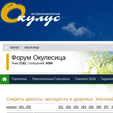
окулус
|
окулесица
Форум Окулесица
Тема
2182
, сообщений:
4096
Гороскопы
Персональные Гороскопы
Гороскоп 2026
Гадания
Секреты красоты, молодости и здоровья. Женски
начало
|
381..390
391
.
392
.
393
.
394
.
395
.
396
.
397
.
3