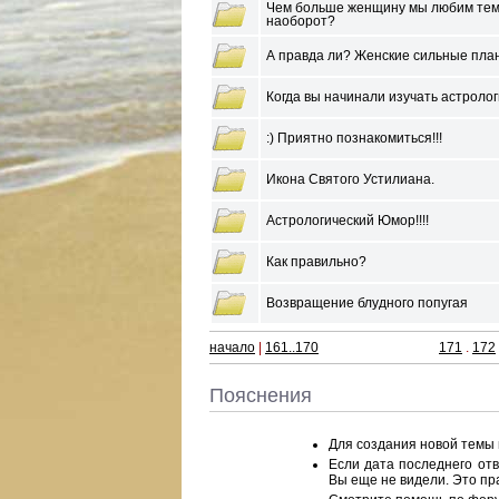
Чем больше женщину мы любим тем
наоборот?
А правда ли? Женские сильные пла
Когда вы начинали изучать астролог
:) Приятно познакомиться!!!
Икона Святого Устилиана.
Астрологический Юмор!!!!
Как правильно?
Возвращение блудного попугая
начало
|
161..170
171
.
172
Пояснения
Для создания новой темы
Если дата последнего от
Вы еще не видели. Это пра