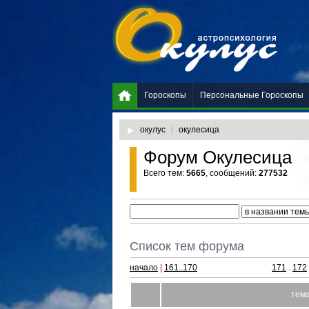
Гороскопы
Персональные Гороскопы
окулус
|
окулесица
Форум Окулесица
Всего тем:
5665
, сообщений:
277532
Список тем форума
начало
|
161..170
171
.
172
тем