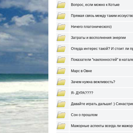
Вопрос, если можно к Котьке
Прямая связь между таким исскуств
Ничего платонического)
Затраты и восполнения энергии
Откуда интерес такой? И стоит ли п
Показатели "наклонностей" в натал
Марс в Овне
Зачем нужна вежливость?
Я- ДУРА????
Давайте играть дальше! :) Синастр
Сон о прошлом
Мажорные аспекты всегда ли мажо