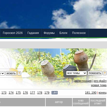
Гороскоп 2026
Гадания
Форумы
Блоги
Полезное
регистрация
|
pro-файл
новая тема
.
173
.
174
.
175
.
176
.
177
.
178
.
179
.
180
181..190
|
конец
к-во
последний
а
автор
сообщений
ответ