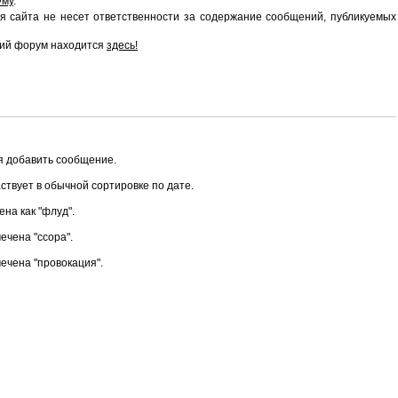
уму
.
 сайта не несет ответственности за содержание сообщений, публикуемых
ий форум находится
здесь!
зя добавить сообщение.
аствует в обычной сортировке по дате.
ена как "флуд".
ечена "ссора".
мечена "провокация".