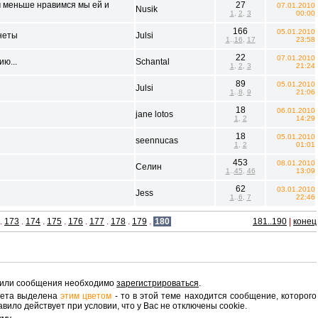
 меньше нравимся мы ей и
27
07.01.2010
Nusik
1
,
2
,
3
00:00
166
05.01.2010
неты
Julsi
1
..
16
,
17
23:58
22
07.01.2010
ию...
Schantal
1
,
2
,
3
21:24
89
05.01.2010
Julsi
1
..
8
,
9
21:06
18
06.01.2010
jane lotos
1
,
2
14:29
18
05.01.2010
seennucas
1
,
2
01:01
453
08.01.2010
Селин
1
..
45
,
46
13:09
62
03.01.2010
Jess
1
..
6
,
7
22:46
.
173
.
174
.
175
.
176
.
177
.
178
.
179
.
180
181..190
|
конец
 или сообщения необходимо
зарегистрироваться
.
вета выделена
этим цветом
- то в этой теме находится сообщение, которого
вило действует при условии, что у Вас не отключены cookie.