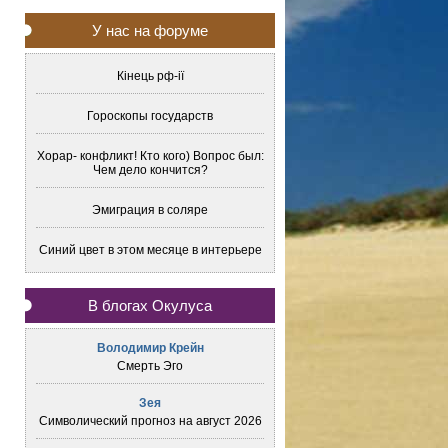
У нас на форуме
Кінець рф-ії
Гороскопы государств
Хорар- конфликт! Кто кого) Вопрос был:
Чем дело кончится?
Эмиграция в соляре
Синий цвет в этом месяце в интерьере
В блогах Окулуса
Володимир Крейн
Смерть Эго
Зея
Символический прогноз на август 2026