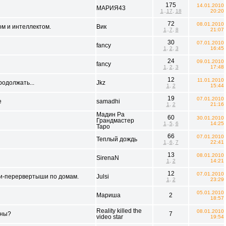
175
14.01.2010
МАРИЯ43
1
..
17
,
18
20:20
72
08.01.2010
ом и интеллектом.
Вик
1
..
7
,
8
21:07
30
07.01.2010
fancy
1
,
2
,
3
16:45
24
09.01.2010
fancy
1
,
2
,
3
17:48
12
11.01.2010
родолжать...
Jkz
1
,
2
15:44
19
07.01.2010
е
samadhi
1
,
2
21:16
Мадин Ра
60
30.01.2010
Грандмастер
1
..
5
,
6
14:25
Таро
66
07.01.2010
Теплый дождь
1
..
6
,
7
22:41
13
08.01.2010
SirenaN
1
,
2
14:21
12
07.01.2010
ии-перервертыши по домам.
Julsi
1
,
2
23:29
05.01.2010
Мариша
2
18:57
Reality killed the
08.01.2010
рны?
7
video star
19:54