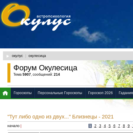
окулус
|
окулесица
Форум Окулесица
Тема
5907
, сообщений:
214
Гороскопы
Персональные Гороскопы
Гороскоп 2026
Гадания
"Тут либо одно из двух..." Близнецы - 2021
начало
|
1
.
2
.
3
.
4
.
5
.
6
.
7
.
8
.
9
.