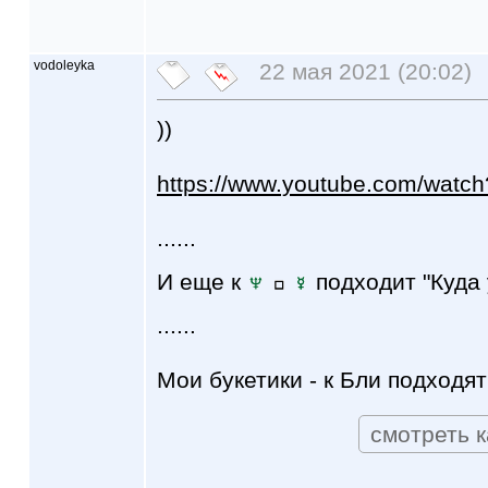
vodoleyka
22 мая 2021 (20:02)
))
https://www.youtube.com/watc
......
И еще к
подходит "Куда
......
Мои букетики - к Бли подходят
смотреть к