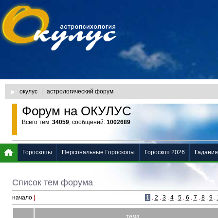
окулус
|
астрологический форум
Форум на ОКУЛУС
Всего тем:
34059
, сообщений:
1002689
Гороскопы
Персональные Гороскопы
Гороскоп 2026
Гадания
Список тем форума
начало
|
1
.
2
.
3
.
4
.
5
.
6
.
7
.
8
.
9
.
тема