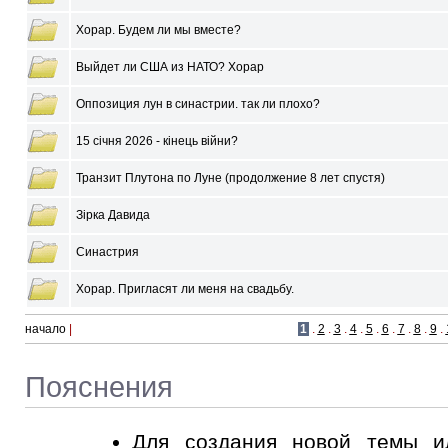
Хорар. Будем ли мы вместе?
Выйдет ли США из НАТО? Xорар
Оппозиция лун в синастрии. так ли плохо?
15 січня 2026 - кінець війни?
Транзит Плутона по Луне (продолжение 8 лет спустя)
Зірка Давида
Синастрия
Хорар. Пригласят ли меня на свадьбу.
начало
|
1
.
2
.
3
.
4
.
5
.
6
.
7
.
8
.
9
.
Пояснения
Для создания новой темы и