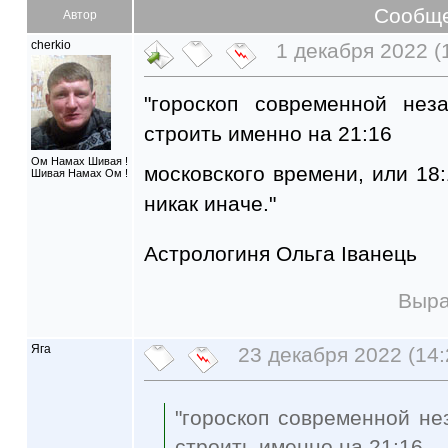
Сообщ
Автор
cherkio
1 декабря 2022 (
"гороскоп современной нез
строить именно на 21:16
Ом Намах Шивая !
московского времени, или 18:
Шивая Намах Ом !
никак иначе."
Астрологиня Ольга Іванець
Выра
Яга
23 декабря 2022 (14:
"гороскоп современной не
строить именно на 21:16