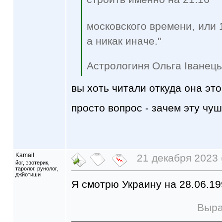
московского времени, или 1
а никак иначе."
Астрологиня Ольга Іванець
вы хоть читали откуда она эт
просто вопрос - зачем эту чу
Kamail
21 декабря 2023 
йог, эзотерик,
таролог, рунолог,
джйотиши
Я смотрю Украину на 28.06.19
Выра