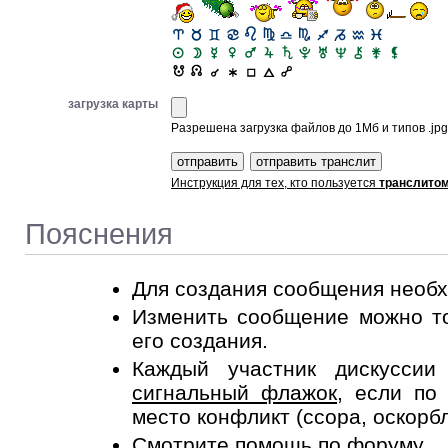
загрузка карты
Разрешена загрузка файлов до 1Мб и типов .jpg, 
Инструкция для тех, кто пользуется
транслито
Пояснения
Для создания сообщения необ
Изменить сообщение можно то
его создания.
Каждый участник дискусси
сигнальный флажок
, если по
место конфликт (ссора, оскорб
Смотрите
помощь по форуму
.