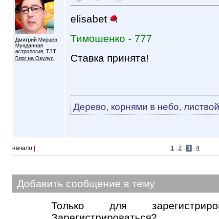
elisabet
Тимошенко - 777
Дмитрий Мирцев.
Мунданная
астрология, ТЗТ
Ставка принята!
Блог на Окулус
Дерево, корнями в небо, листвой
начало
|
1
.
2
.
3
.
4
Добавить сообщение в тему
Только для зарегистриров
Зарегистрироваться?