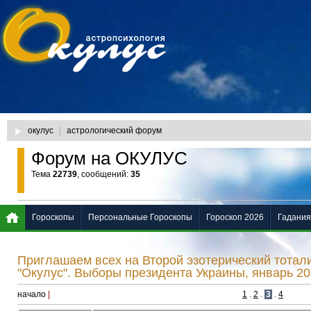
окулус
|
астрологический форум
Форум на ОКУЛУС
Тема
22739
, сообщений:
35
Гороскопы
Персональные Гороскопы
Гороскоп 2026
Гадания
Приглашаем всех на Второй эзотерический тотал
"Окулус". Выборы президента Украины, январь 201
начало
|
1
.
2
.
3
.
4