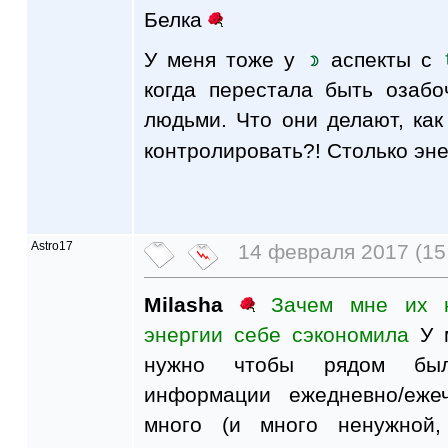
Белка
У меня тоже у
аспекты с
когда перестала быть озаб
людьми. Что они делают, как
контролировать?! Столько эн
Astro17
14 февраля 2017 (15
Milasha
Зачем мне их к
энергии себе сэкономила
У м
нужно чтобы рядом было
информации ежедневно/еж
много (и много ненужной, 