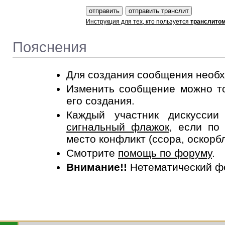
Инструкция для тех, кто пользуется
транслито
Пояснения
Для создания сообщения необ
Изменить сообщение можно то
его создания.
Каждый участник дискусси
сигнальный флажок
, если по
место конфликт (ссора, оскорб
Смотрите
помощь по форуму
.
Внимание!!
Нетематический ф