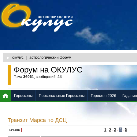
окулус
|
астрологический форум
Форум на ОКУЛУС
Тема
36061
, сообщений:
44
Гороскопы
Персональные Гороскопы
Гороскоп 2026
Гадания
Транзит Марса по ДСЦ
начало
|
1
.
2
.
3
.
4
.
5