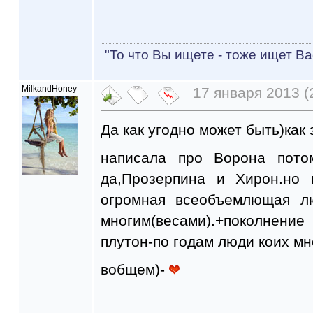
"То что Вы ищете - тоже ищет Ва
MilkandHoney
17 января 2013 (
Да как угодно может быть)как 
написала про Ворона пото
да,Прозерпина и Хирон.но 
огромная всеобъемлющая л
многим(весами).+поколнен
плутон-по годам люди коих мн
вобщем)-