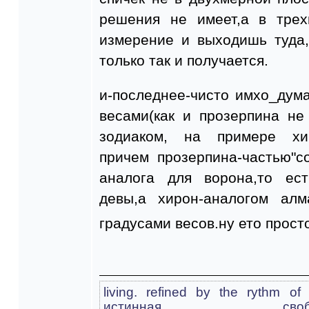
решения не имеет,а в трех
измерение и выходишь туда,
только так и получается.
и-последнее-чисто имхо_дум
весами(как и прозерпина не
зодиаком, на примере хир
причем прозерпина-частью"с
аналога для ворона,то ес
девы,а хирон-аналогом алм
градусами весов.ну ето прост
living. refined by the rythm o
истинная св