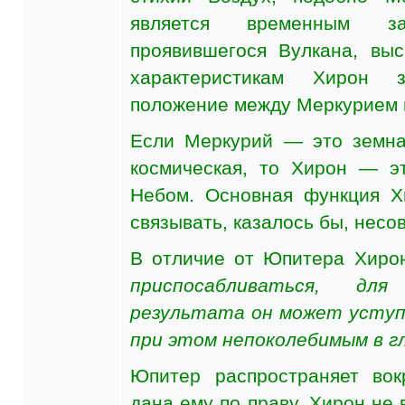
является временным з
проявившегося Вулкана, вы
характеристикам Хирон з
положение между Меркурием 
Если Меркурий — это земн
космическая, то Хирон — э
Небом. Основная функция Х
связывать, казалось бы, несо
В отличие от Юпитера Хир
приспосабливаться, дл
результата он может уступ
при этом непоколебимым в г
Юпитер распространяет вок
дана ему по праву, Хирон не в