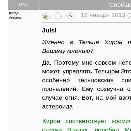
Сообщ
Автор
Фегда
12 января 2013 (
Астролог
Julsi
Именно в Тельце Хирон п
Вашему мнению?
Да. Поэтому мне совсем неп
может управлять Тельцом.Это 
особенно тельцовская с
проявлений. Ему созвучна с
случае огня. Вот, на мой взг
астероида
Хирон соответствует косм
стихии Воздух, подобно М