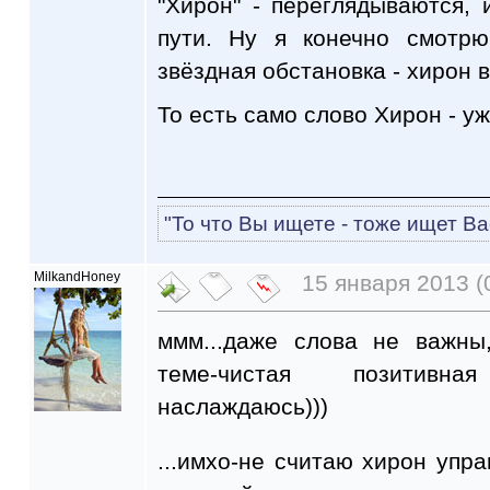
"Хирон" - переглядываются,
пути. Ну я конечно смотрю
звёздная обстановка - хирон 
То есть само слово Хирон - у
"То что Вы ищете - тоже ищет Ва
MilkandHoney
15 января 2013 (
ммм...даже слова не важны
теме-чистая позитивн
наслаждаюсь)))
...имхо-не считаю хирон упра