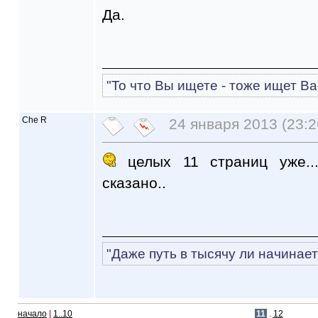
Да.
"То что Вы ищете - тоже ищет Ва
Che R
24 января 2013 (23:2
целых 11 страниц уже..
сказано..
"Даже путь в тысячу ли начинает
начало
|
1..10
11
.
12