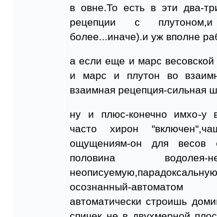
в овне.То есть в эти два-т
рецепции с плутоном,
более...иначе).и уж вполне ра
а если еще и марс весовской 
и марс и плутон во взаим
взаимная рецепция-сильная ш
ну и плюс-конечно имхо-у
часто хирон "включен",
ощущениям-он для весов с
половина водолея-
неописуемую,парадоксал
осознанный-автоматом
автоматически строишь доми
спичек не в двухмерной плос