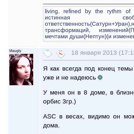
living. refined by the rythm o
истинная св
ответственность(Cатурн+
трансформаций, изменений(
мечтами души(Нептун)(и измене
Maugly
18 января 2013 (17:1
Я как всегда под конец тем
уже и не надеюсь
У меня он в 8 доме, в близ
орбис 3гр.)
ASС в весах, видимо он мо
дома.