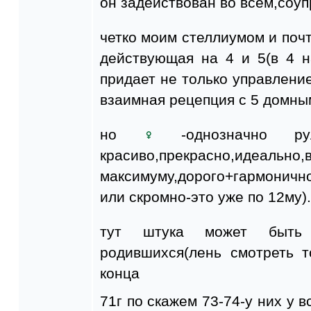
он задействован во всем,соуп
четко моим стеллиумом и поч
действующая на 4 и 5(в 4 н
придает не только управлени
взаимная рецепция с 5 домн
но
-однозначно рул
красиво,прекрасно,идеально,
максимуму,дорого+гармонично 
или скромно-это уже по 12му).
тут штука может быть
родившихся(лень смотреть т
конца
71г по скажем 73-74-у них у в