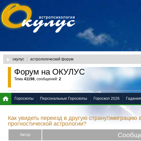
окулус
|
астрологический форум
Форум на ОКУЛУС
Тема
41198
, сообщений:
2
Гороскопы
Персональные Гороскопы
Гороскоп 2026
Гадания
Как увидеть переезд в другую страну/эмиграцию 
прогностической астрологии?
Сообщ
Автор