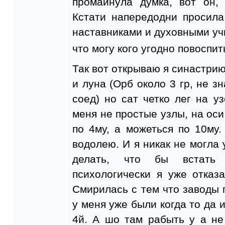
промайнула думка, вот он,
Кстати напередодни просила
наставниками и духовными учи
что могу кого угодно повоспи
Так вот открываю я синастрию 
и луна (Орб около 3 гр, не з
соед) но сат четко лег на уз
меня не простые узлы, на оси
по 4му, а можеться по 10му.
водолею. И я никак не могла 
делать, что бы встать
психологически я уже отказ
Смирилась с тем что заводы
у меня уже были когда то да 
4й. А шо там рабыть у а не