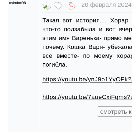
astrofox98
20 февраля 2024 
Такая вот история.... Хора
что-то подзабыла и вот вче
этим имя Варенька- прямо м
почему. Кошка Варя- убежал
все вместе- по моему хора
погибла.
https://youtu.be/ynJ9o1YyOP
https://youtu.be/7aueCxiFqms
смотреть к