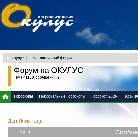
окулус
|
астрологический форум
Форум на ОКУЛУС
Тема
41160
, сообщений:
9
Гороскопы
Персональные Гороскопы
Гороскоп 2026
Гадания
Дсц близнецы
Сообщ
Автор