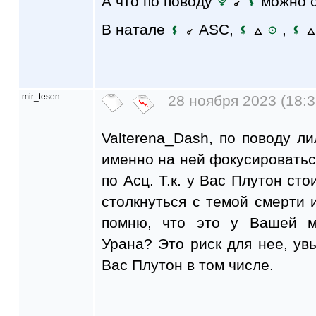
А что по поводу
можно с
В натале
ASC,
,
mir_tesen
28 ноября 2023 (18:3
Valterena_Dash, по поводу л
именно на ней фокусироватьс
по Асц. Т.к. у Вас Плутон сто
столкнуться с темой смерти 
помню, что это у Вашей м
Урана? Это риск для нее, увы
Вас Плутон в том числе.