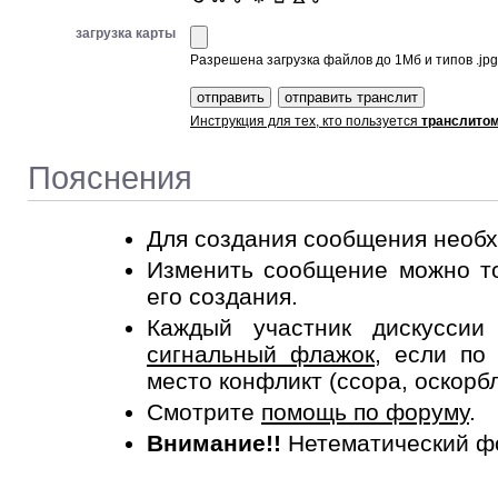
загрузка карты
Разрешена загрузка файлов до 1Мб и типов .jpg, 
Инструкция для тех, кто пользуется
транслито
Пояснения
Для создания сообщения необ
Изменить сообщение можно то
его создания.
Каждый участник дискусси
сигнальный флажок
, если по
место конфликт (ссора, оскорб
Смотрите
помощь по форуму
.
Внимание!!
Нетематический ф