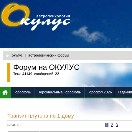
окулус
|
астрологический форум
Форум на ОКУЛУС
Тема
41149
, сообщений:
22
Гороскопы
Персональные Гороскопы
Гороскоп 2026
Гадания
Транзит плутона по 1 дому
начало
|
1
.
2
.
3