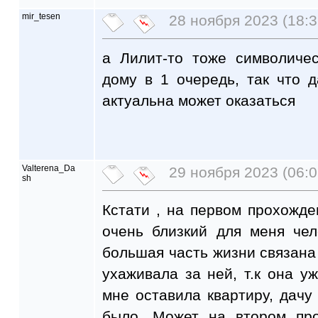
mir_tesen
28 ноября 2023 (18:3
а Лилит-то тоже символиче
дому в 1 очередь, так что 
актуальна может оказаться
Valterena_Da
29 ноября 2023 (06:0
sh
Кстати , на первом прохожд
очень близкий для меня чел
большая часть жизни связана 
ухаживала за ней, т.к она уж
мне оставила квартиру, дачу 
было. Может на втором п