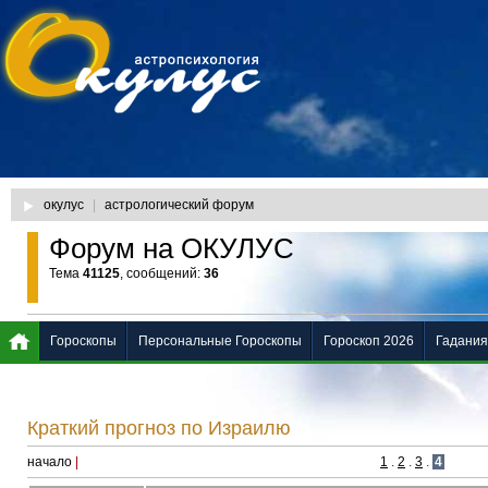
окулус
|
астрологический форум
Форум на ОКУЛУС
Тема
41125
, сообщений:
36
Гороскопы
Персональные Гороскопы
Гороскоп 2026
Гадания
Краткий прогноз по Израилю
начало
|
1
.
2
.
3
.
4