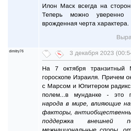
Илон Маск всегда на сторон
Теперь можно уверенно 
врожденная черта характера.
Выра
dimitry76
3 декабря 2023 (00:5
На 7 октября транзитный 
гороскопе Израиля. Причем 
с Марсом и Юпитером радикс
полем...в мунданке - это
народа в мире, влияющие н
факторы, антиобщественные
поддержка внешней по
межнациональные споры, от