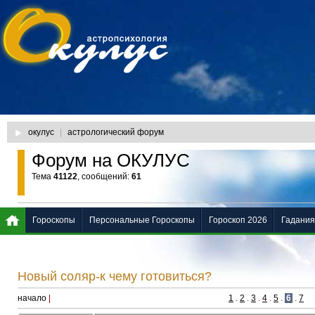
окулус
|
астрологический форум
Форум на ОКУЛУС
Тема
41122
, сообщений:
61
Гороскопы
Персональные Гороскопы
Гороскоп 2026
Гадания
Новый соляр-к чему готовиться?
начало
|
1
.
2
.
3
.
4
.
5
.
6
.
7