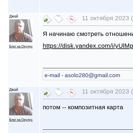
Джай
11 октября 2023 (
Я начинаю смотреть отношения
https://disk.yandex.com/i/yU
Блог на Окулус
e-mail - asоlo280@gmail.com
Джай
11 октября 2023 (
потом -- композитная карта
Блог на Окулус