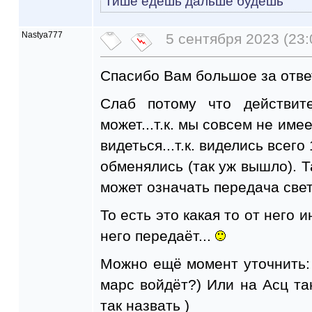
Тише едешь дальше будешь
Nastya777
5 сентября 2023 (23:
Спасибо Вам большое за отве
Слаб потому что действит
может...т.к. мы совсем не им
видеться...т.к. виделись всего
обменялись (так уж вышло). Та
может означать передача света
То есть это какая то от него 
него передаёт...
Можно ещё момент уточнить: а
марс войдёт?) Или на Асц так
так назвать )