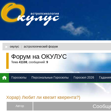
окулус
|
астрологический форум
Форум на ОКУЛУС
Тема
41108
, сообщений:
9
Гороскопы
Персональные Гороскопы
Гороскоп 2026
Гадания
Хорар) Любит ли квезит кверента?)
Сообщ
Автор