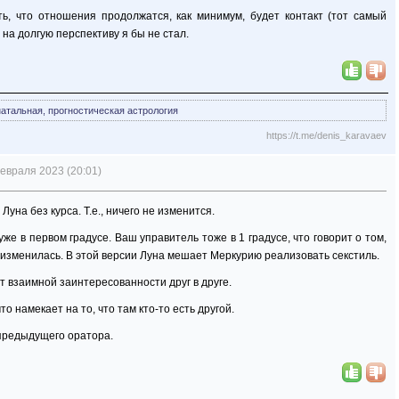
сть, что отношения продолжатся, как минимум, будет контакт (тот самый
я на долгую перспективу я бы не стал.
натальная, прогностическая астрология
https://t.me/denis_karavaev
евраля 2023 (20:01)
Луна без курса. Т.е., ничего не изменится.
уже в первом градусе. Ваш управитель тоже в 1 градусе, что говорит о том,
о изменилась. В этой версии Луна мешает Меркурию реализовать секстиль.
т взаимной заинтересованности друг в друге.
о намекает на то, что там кто-то есть другой.
 предыдущего оратора.