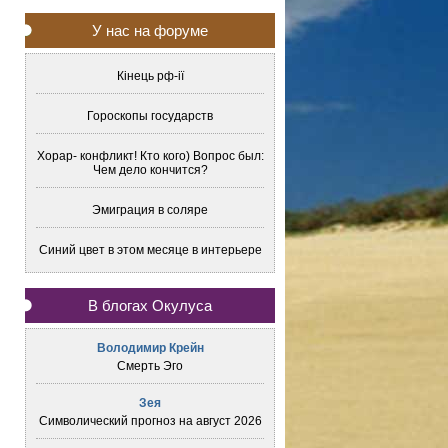
У нас на форуме
Кінець рф-ії
Гороскопы государств
Хорар- конфликт! Кто кого) Вопрос был:
Чем дело кончится?
Эмиграция в соляре
Синий цвет в этом месяце в интерьере
В блогах Окулуса
Володимир Крейн
Смерть Эго
Зея
Символический прогноз на август 2026