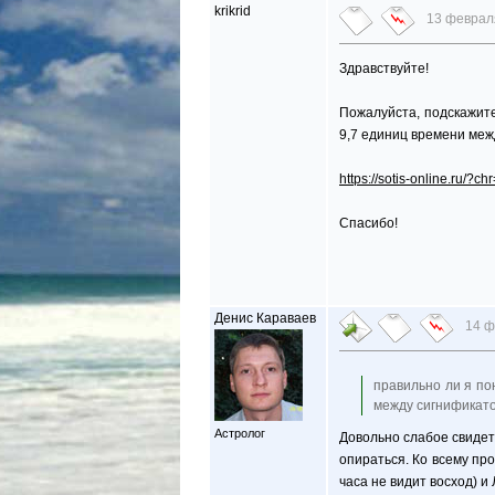
krikrid
13 февраля
Здравствуйте!
Пожалуйста, подскажите
9,7 единиц времени меж
https://sotis-online.ru/?c
Спасибо!
Денис Караваев
14 ф
правильно ли я по
между сигнификато
Астролог
Довольно слабое свидет
опираться. Ко всему пр
часа не видит восход) и 