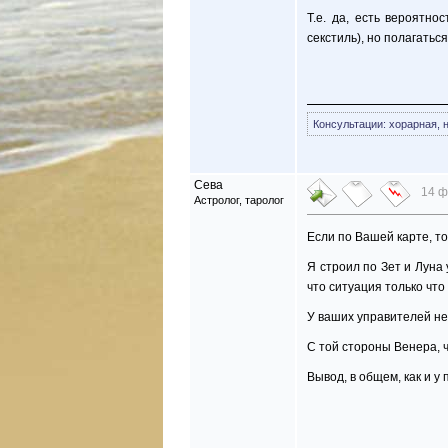
Т.е. да, есть вероятно
секстиль), но полагатьс
Консультации: хорарная, 
Сева
14 ф
Астролог, таролог
Если по Вашей карте, то 
Я строил по Зет и Луна 
что ситуация только чт
У ваших управителей не
С той стороны Венера, чт
Вывод, в общем, как и у