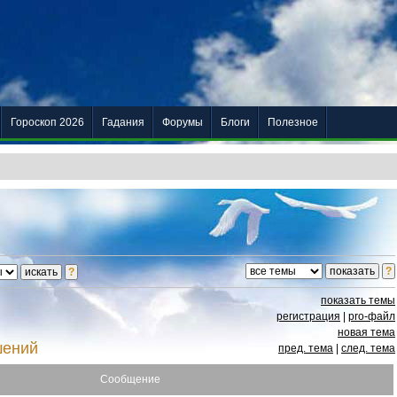
Гороскоп 2026
Гадания
Форумы
Блоги
Полезное
показать темы
регистрация
|
pro-файл
новая тема
шений
пред. тема
|
след. тема
Сообщение