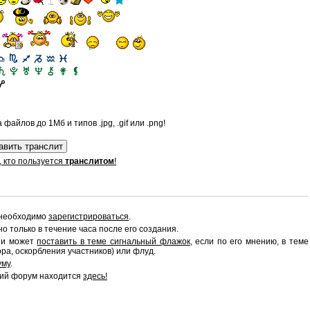
файлов до 1Мб и типов .jpg, .gif или .png!
, кто пользуется
транслитом
!
 необходимо
зарегистрироваться
.
 только в течение часа после его создания.
сии может
поставить в теме сигнальный флажок
, если по его мнению, в теме
ра, оскорбления участников) или флуд.
уму
.
ий форум находится
здесь!