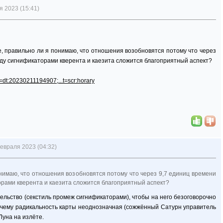
 2023 (15:41)
, правильно ли я понимаю, что отношения возобновятся потому что через
ду сигнификаторами кверента и каезита сложится благоприятный аспект?
hr=dt:20230211194907;...t=scr:horary
евраля 2023 (04:32)
нимаю, что отношения возобновятся потому что через 9,7 единиц времени
рами кверента и каезита сложится благоприятный аспект?
ельство (секстиль промеж сигнификаторами), чтобы на него безоговорочно
очему радикальность карты неоднозначная (сожжённый Сатурн управитель
Луна на излёте.