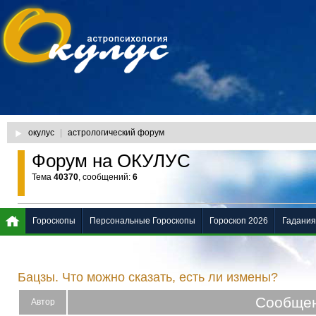
окулус
|
астрологический форум
Форум на ОКУЛУС
Тема
40370
, сообщений:
6
Гороскопы
Персональные Гороскопы
Гороскоп 2026
Гадания
Бацзы. Что можно сказать, есть ли измены?
Сообще
Автор