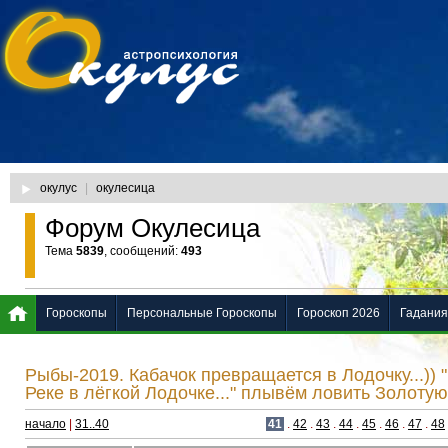
окулус
|
окулесица
Форум Окулесица
Тема
5839
, сообщений:
493
Гороскопы
Персональные Гороскопы
Гороскоп 2026
Гадания
Рыбы-2019. Кабачок превращается в Лодочку...)) 
Реке в лёгкой Лодочке..." плывём ловить Золотую
начало
|
31..40
41
.
42
.
43
.
44
.
45
.
46
.
47
.
48