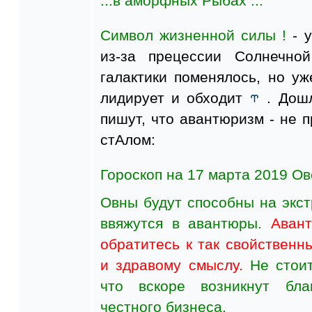
...в аморфных Рыбах ...
Символ жизненной силы !
- у
из-за прецессии Солнечно
галактики поменялось, но у
лидирует и обходит
. Дошл
пишут, что авантюризм - не
стАлом:
Гороскоп на 17 марта 2019 О
Овны будут способны на экст
ввяжутся в авантюры.
Аван
обратитесь к так свойствен
и здравому смыслу.
Не стоит
что вскоре возникнут бла
честного бизнеса.