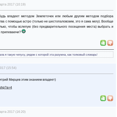
арта 2017 (10:19)
ибудь владеет методом Землеточек или любым другим методом подбора
ва с помощью астро (только не шестопаловским, это я сама могу). Вообще
лько, чтобы вслепую (без предварительного посещения места) выбрать и
ь припеваючи?
ала я такую чепуху, рядом с которой эта разумна, как толковый словарь!
017 (15:54)
митрий Мирцев этим знанием владеет)
g.php?a=4
арта 2017 (16:20)