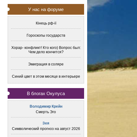
У нас на форуме
Кінець рф-ії
Гороскопы государств
Хорар- конфликт! Кто кого) Вопрос был:
Чем дело кончится?
Эмиграция в соляре
Синий цвет в этом месяце в интерьере
В блогах Окулуса
Володимир Крейн
Смерть Эго
Зея
Символический прогноз на август 2026