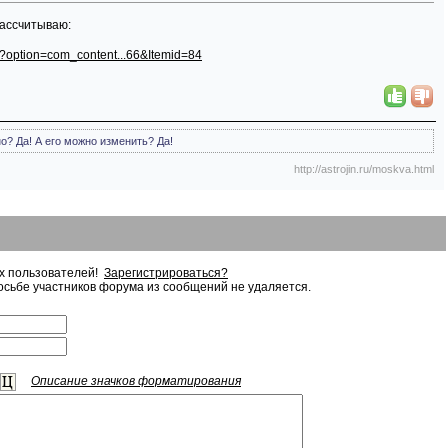
рассчитываю:
php?option=com_content...66&Itemid=84
? Да! А его можно изменить? Да!
http://astrojin.ru/moskva.html
ых пользователей!
Зарегистрироваться?
сьбе участников форума из сообщений не удаляется.
Описание значков форматирования