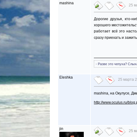
mashina
25 м
Дорогие друзья, кто-н
хорошего местожительст
работает всё это насто
сразу приехать и зажит
- Разве это чепуха? Слых
Eleshka
25 марта 2
mashina, на Окулусе, Д
http://www.oculus.ru/blo
jin
25 м