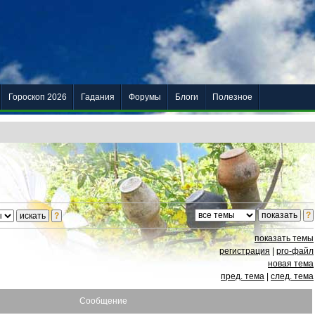
Гороскоп 2026
Гадания
Форумы
Блоги
Полезное
показать темы
регистрация
|
pro-файл
новая тема
пред. тема
|
след. тема
Сообщение