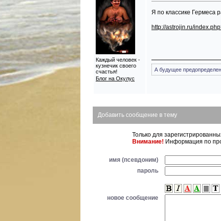
Я по классике Гермеса 
http://astrojin.ru/index.
Каждый человек -
кузнечик своего
А будущее предопределено
счастья!
Блог на Окулус
Добавить сообщение в тему
Только для зарегистрированн
Внимание!
Информация по про
имя (псевдоним)
пароль
новое сообщение