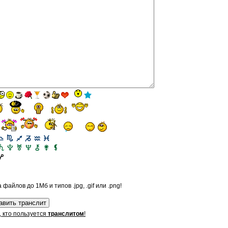
файлов до 1Мб и типов .jpg, .gif или .png!
, кто пользуется
транслитом
!