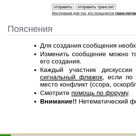
Инструкция для тех, кто пользуется
транслито
Пояснения
Для создания сообщения необ
Изменить сообщение можно то
его создания.
Каждый участник дискусси
сигнальный флажок
, если по
место конфликт (ссора, оскорб
Смотрите
помощь по форуму
.
Внимание!!
Нетематический ф