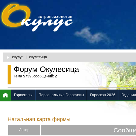
окулус
|
окулесица
Форум Окулесица
Тема
5759
, сообщений:
2
Гороскопы
Персональные Гороскопы
Гороскоп 2026
Гадания
Натальная карта фирмы
Сообщ
Автор