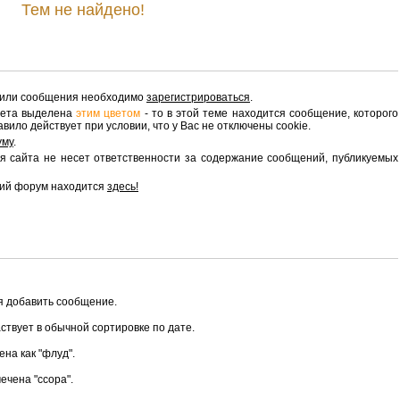
Тем не найдено!
 или сообщения необходимо
зарегистрироваться
.
вета выделена
этим цветом
- то в этой теме находится сообщение, которого
вило действует при условии, что у Вас не отключены cookie.
уму
.
 сайта не несет ответственности за содержание сообщений, публикуемых
ий форум находится
здесь!
зя добавить сообщение.
аствует в обычной сортировке по дате.
ена как "флуд".
ечена "ссора".