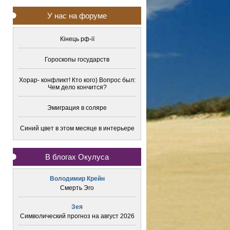
У нас на форуме
Кінець рф-ії
Гороскопы государств
Хорар- конфликт! Кто кого) Вопрос был:
Чем дело кончится?
Эмиграция в соляре
Синий цвет в этом месяце в интерьере
В блогах Окулуса
Володимир Крейн
Смерть Эго
Зея
Символический прогноз на август 2026