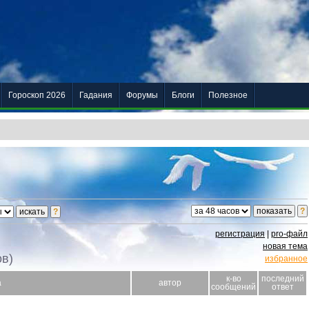
Гороскоп 2026
Гадания
Форумы
Блоги
Полезное
регистрация
|
pro-файл
новая тема
ов)
избранное
к-во
последний
а
автор
сообщений
ответ