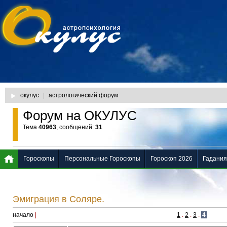
окулус
|
астрологический форум
Форум на ОКУЛУС
Тема
40963
, сообщений:
31
Гороскопы
Персональные Гороскопы
Гороскоп 2026
Гадания
Эмиграция в Соляре.
начало
|
1
.
2
.
3
.
4