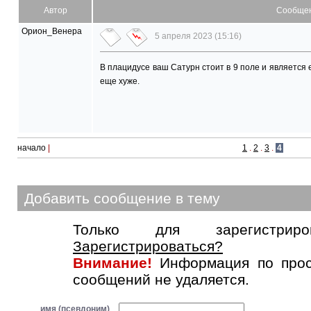
Автор
Сообще
Орион_Венера
5 апреля 2023 (15:16)
В плацидусе ваш Сатурн стоит в 9 поле и является 
еще хуже.
начало
|
1
.
2
.
3
.
4
Добавить сообщение в тему
Только для зарегистриров
Зарегистрироваться?
Внимание!
Информация по прос
сообщений не удаляется.
имя (псевдоним)