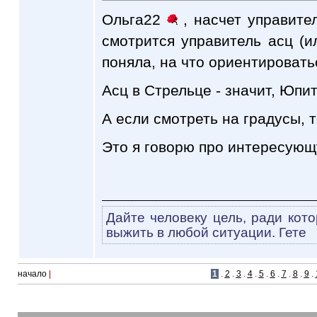
Ольга22
, насчет управител
смотрится управитель асц (ил
поняла, на что ориентировать
Асц в Стрельце - значит, Юпит
А если смотреть на градусы, 
Это я говорю про интересующу
Дайте человеку цель, ради кото
выжить в любой ситуации. Гете
начало
|
1
.
2
.
3
.
4
.
5
.
6
.
7
.
8
.
9
.