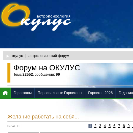
окулус
|
астрологический форум
Форум на ОКУЛУС
Тема
22552
, сообщений:
99
Гороскопы
Персональные Гороскопы
Гороскоп 2026
Гадания
Желание работать на себя...
начало
|
1
.
2
.
3
.
4
.
5
.
6
.
7
.
8
.
9
.