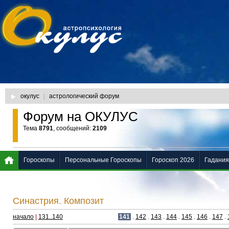
окулус
|
астрологический форум
Форум на ОКУЛУС
Тема
8791
, сообщений:
2109
Гороскопы
Персональные Гороскопы
Гороскоп 2026
Гадания
Синастрия. Композит
начало
|
131..140
141
.
142
.
143
.
144
.
145
.
146
.
147
.