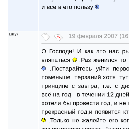
и все в его пользу
Lucy7
19 февраля 2007 (16
О Господи! И как это нас р
вляпаться
.Раз женился то 
.Постарайтесь уйти перво
поменьше терзаний,хотя ту
принципе с завтра, т.е. с д
всё на год - в течении 12 дне
хотели бы провести год, и не 
прекрасный год,и появится кт
.Только не жалейте его ког
как поговорка гласит - "клин