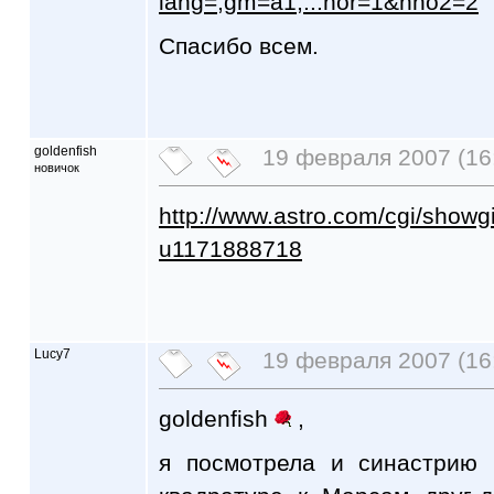
lang=;gm=a1;...hor=1&nho2=2
Спасибо всем.
goldenfish
19 февраля 2007 (16
новичок
http://www.astro.com/cgi/showgi
u1171888718
Lucy7
19 февраля 2007 (16
goldenfish
,
я посмотрела и синастрию 