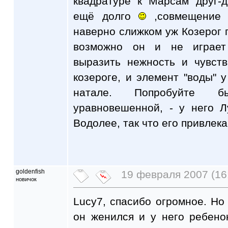
квадратуре к Марсам друг-д
ещё долго
,совмещение в
наверно слижком уж Козерог 
возможно он и не играет
выразить нежность и чувст
козероге, и элемент "воды" у
натале. Попробуйте б
уравновешенной, - у него 
Водолее, так что его привлек
goldenfish
19 февраля 2007 (16
новичок
Lucy7, спасибо огромное. Но
он женился и у него ребено