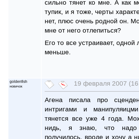
сильно тянет ко мне. А как м
тупик, и я тоже, черты характ
нет, плюс очень родной он. Мо
мне от него отлепиться?
Его то все устраивает, одной
меньше.
goldenfish
19 февраля 2007 (16
новичок
Агена писала про сценде
интригами и манипуляицм
тянется все уже 4 года. Мо
нидь, я знаю, что надо 
получилось, вроде и хочу а н