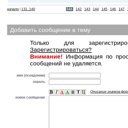
начало
|
131..140
141
.
142
.
143
.
144
.
145
.
146
.
147
.
Добавить сообщение в тему
Только для зарегистриров
Зарегистрироваться?
Внимание!
Информация по прос
сообщений не удаляется.
имя (псевдоним)
пароль
Описание значков фо
новое сообщение