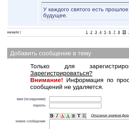
У каждого святого есть прошлое
будущее.
начало
|
1
.
2
.
3
.
4
.
5
.
6
.
7
.
8
.
9
.
Добавить сообщение в тему
Только для зарегистриров
Зарегистрироваться?
Внимание!
Информация по прос
сообщений не удаляется.
имя (псевдоним)
пароль
Описание значков фо
новое сообщение