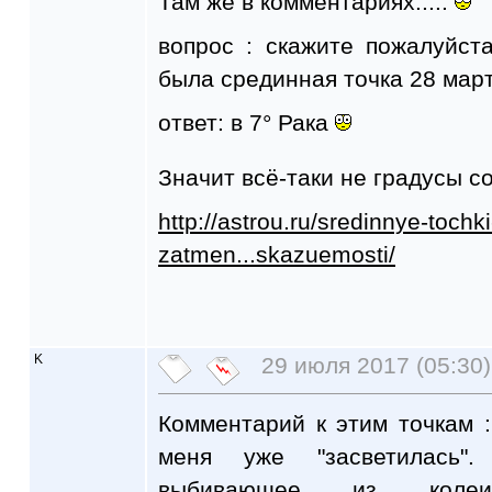
Там же в комментариях.....
вопрос : скажите пожалуйст
была срединная точка 28 мар
ответ: в 7° Рака
Значит всё-таки не градусы с
http://astrou.ru/sredinnye-toch
zatmen...skazuemosti/
K
29 июля 2017 (05:30)
Комментарий к этим точкам 
меня уже "засветилась".
выбивающее из коле