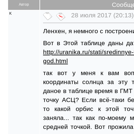
Сообщ
Автор
K
28 июля 2017 (20:13)
Ленхен, я немного с построен
Вот в Этой таблице даны да
http://uranika.ru/stati/sredinny
god.html
так вот у меня к вам воп
координаты солнца за эту 
даное в таблице время в ГМТ 
точку АСЦ? Если всё-таки б
то какой орбис к этой то
заняла... так как по-моему
средней точкой. Вот прожила