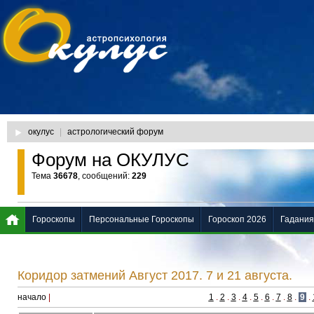
окулус
|
астрологический форум
Форум на ОКУЛУС
Тема
36678
, сообщений:
229
Гороскопы
Персональные Гороскопы
Гороскоп 2026
Гадания
Коридор затмений Август 2017. 7 и 21 августа.
начало
|
1
.
2
.
3
.
4
.
5
.
6
.
7
.
8
.
9
.