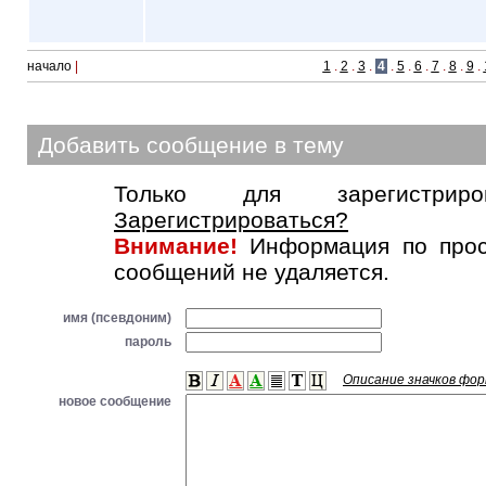
начало
|
1
.
2
.
3
.
4
.
5
.
6
.
7
.
8
.
9
.
Добавить сообщение в тему
Только для зарегистриров
Зарегистрироваться?
Внимание!
Информация по прос
сообщений не удаляется.
имя (псевдоним)
пароль
Описание значков фо
новое сообщение