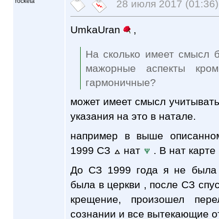
rocketa
28 июля 2017 (01:36)
UmkaUran
,
На сколько имеет смысл б
мажорные аспекты кром
гармоничные?
может имеет смысл учитывать
указания на это в натале.
например в выше описанно
1999 СЗ
нат
. В нат карт
До СЗ 1999 года я не была
была в церкви , после СЗ спу
крещение, произошел пер
сознании и все вытекающие о