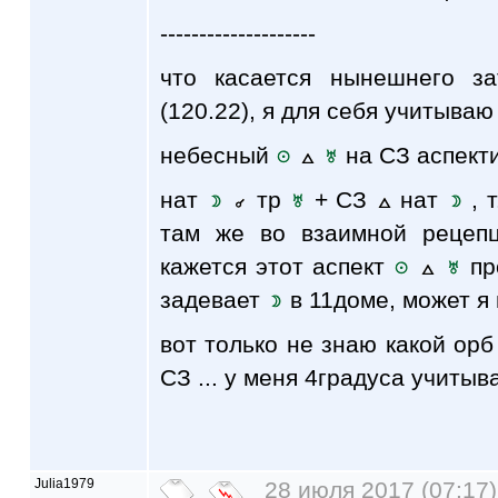
--------------------
что касается нынешнего з
(120.22), я для себя учитываю
небесный
на СЗ аспект
нат
тр
+ СЗ
нат
, 
там же во взаимной реце
кажется этот аспект
про
задевает
в 11доме, может я 
вот только не знаю какой орб
СЗ ... у меня 4градуса учитыв
Julia1979
28 июля 2017 (07:17)