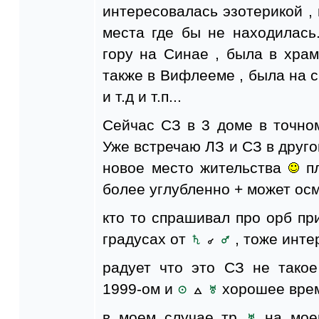
интересовалась эзотерикой 
места где бы не находилась
гору на Синае , была в хра
также в Вифлееме , была на с
и т.д и т.п...
Сейчас СЗ в 3 доме в точн
Уже встречаю ЛЗ и СЗ в друго
новое место жительства
пл
более углубленно + может ос
кто то спрашивал про орб при
градусах от
, тоже инт
радует что это СЗ не тако
1999-ом и
хорошее врем
в моем случае тр
на мо