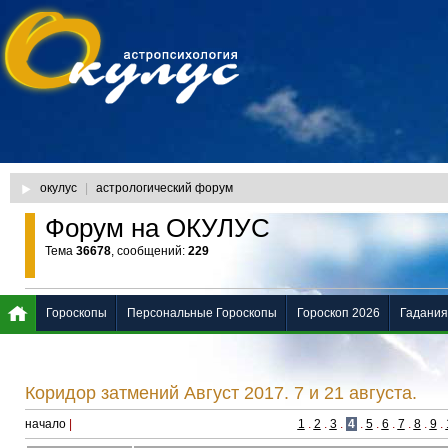
окулус
|
астрологический форум
Форум на ОКУЛУС
Тема
36678
, сообщений:
229
Гороскопы
Персональные Гороскопы
Гороскоп 2026
Гадания
Коридор затмений Август 2017. 7 и 21 августа.
начало
|
1
.
2
.
3
.
4
.
5
.
6
.
7
.
8
.
9
.