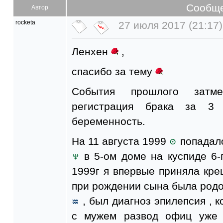
Сообщ
Автор
rocketa
27 июля 2017 (21:17)
Ленхен
,
спасибо за тему
События прошлого затм
регистрация брака за 3
беременность.
На 11 августа 1999
попадало
в 5-ом доме на куспиде 6-
1999г я впервые приняла кр
при рождении сына была родо
, был диагноз эпилепсия , 
с мужем развод офиц уже 