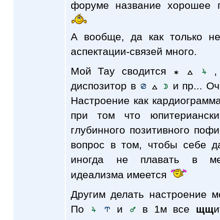
форуме название хорошее 
А вообще, да как только 
аспектации-связей много.
Мой Тау сводится
диспозитор в
и пр... О
Настроение как кардиограмма
при том что юпитериански
глубинного позитивного пофиг
вопрос в том, чтобы себе д
иногда не плавать в мел
идеализма имеется
Другим делать настроение м
По
и
в 1м все
щщ
и