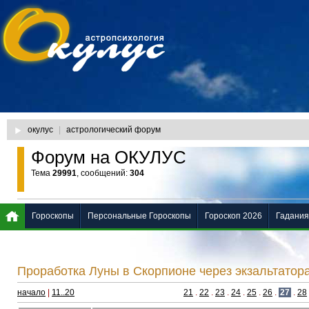
окулус
|
астрологический форум
Форум на ОКУЛУС
Тема
29991
, сообщений:
304
Гороскопы
Персональные Гороскопы
Гороскоп 2026
Гадания
Проработка Луны в Скорпионе через экзальтатор
начало
|
11..20
21
.
22
.
23
.
24
.
25
.
26
.
27
.
28