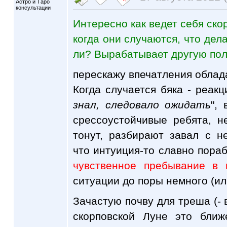
Астро и Таро
консультации
Интересно как ведет себя ско
когда они случаются, что дел
ли? Вырабатывает другую пол
перескажу впечатления обла
Когда случается бяка - реакци
знал, следовало ожидать
",
срессоустойчивые ребята, н
тонут, разбирают завал с н
что интуиция-то славно пора
чувственное пребывание в 
ситуации до поры немного (ил
Зачастую почву для треша (- 
скорповской Луне это бли