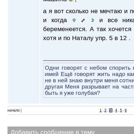
а я вот сколько не мечтаю и п
и когда
и все ника
беременеется. А так хочется
хотя и по Наталу упр. 5 в 12 .
Одни говорят с небом спорить н
имей Ещё говорят жить надо как
не в ней знаю внутри меня сотни
другая Меня разрывает на части
быть я уже голубая?
начало
|
1
.
2
.
3
.
4
.
5
.
6
Добавить сообщение в тему