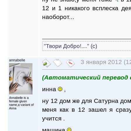
12 и 1 никакого всплеска де
наоборот...
"Твори Добро!...." (с)
annabelle
3 января 2012 (1
(Автоматический перевод 
инна
,
Annabelle is a
ну 12 дом же для Сатурна дом
female given
name,a variant of
меня как в 12 зашел я сраз
Anna
учится .
машина
,