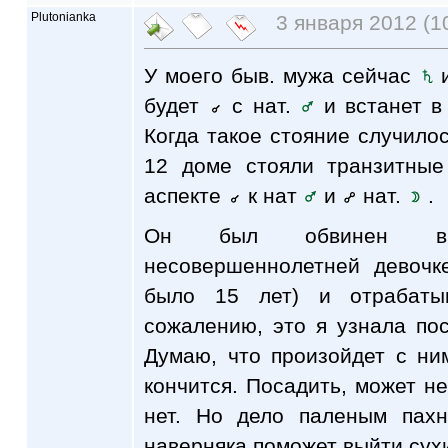
Plutonianka
3 января 2012 (1
У моего быв. мужа сейчас
и
будет
с нат.
и встанет 
Когда такое стояние случилос
12 доме стояли транзитны
аспекте
к нат
и
нат.
.
Он был обвинен в 
несовершеннолетней девочк
было 15 лет) и отрабаты
сожалению, это я узнала посл
Думаю, что произойдет с ни
кончится. Посадить, может не
нет. Но дело паленым пахн
наверняка поможет выйти сух