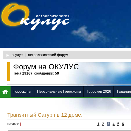
окулус
|
астрологический форум
Форум на ОКУЛУС
Тема
29167
, сообщений:
59
Гороскопы
Персональные Гороскопы
Гороскоп 2026
Гадания
Транзитный Сатурн в 12 доме.
начало
|
1
.
2
.
3
.
4
.
5
.
6