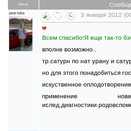
Сообщ
Автор
jane lotos
3 января 2012 (0
Всем спасибо!Я еще так-то бэ
вполне возможно..
тр.сатурн по нат урану и сатур
но для этого понадобиться го
искуственное оплодотворение
применение нов
ислед.диагностики.родовспом