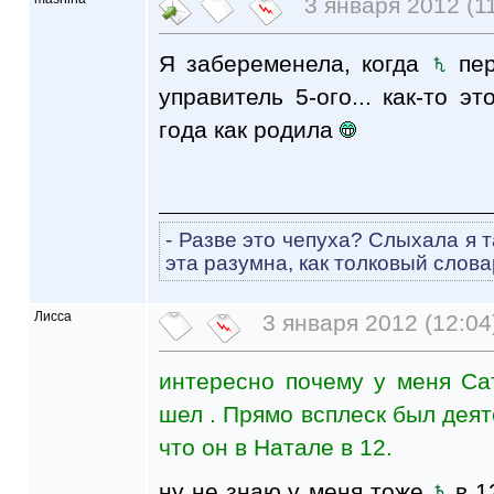
3 января 2012 (11
Я забеременела, когда
пер
управитель 5-ого... как-то э
года как родила
- Разве это чепуха? Слыхала я т
эта разумна, как толковый слова
Лисса
3 января 2012 (12:04
интересно почему у меня Са
шел . Прямо всплеск был деят
что он в Натале в 12.
ну не знаю,у меня тоже
в 1