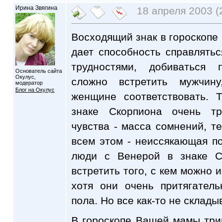
Ирина Звягина
18 апреля 2003 (
Восходящий знак в гороскопе 
дает способность справлять
трудностями, добиваться 
Основатель сайта
Окулус,
сложно встретить мужчин
модератор
Блог на Окулус
женщине соответствовать. 
знаке Скорпиона очень тр
чувства - масса сомнений, те
всем этом - неиссякающая п
люди с Венерой в знаке С
встретить того, с кем можно 
хотя они очень притягател
пола. Но все как-то не складыв
В гороскопе Вашей мамы три