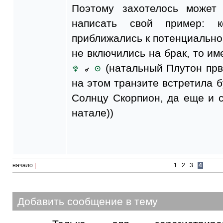
Поэтому захотелось может
написать свой пример: 
приближались к потенциально
не включились на брак, то им
(натальный Плутон првв
на этом транзите встретила б
Солнцу Скорпион, да еще и 
натале))
начало
|
1
.
2
.
3
.
4
Добавить сообщение в тему