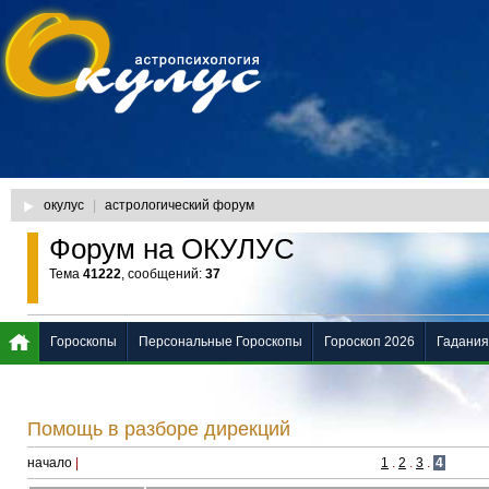
окулус
|
астрологический форум
Форум на ОКУЛУС
Тема
41222
, сообщений:
37
Гороскопы
Персональные Гороскопы
Гороскоп 2026
Гадания
Помощь в разборе дирекций
начало
|
1
.
2
.
3
.
4