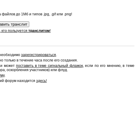
файлов до 1Мб и типов .jpg, .gif или .png!
, кто пользуется
транслитом
!
 необходимо
зарегистрироваться
.
 только в течение часа после его создания.
сии может
поставить в теме сигнальный флажок
, если по его мнению, в теме
ра, оскорбления участников) или флуд.
уму
.
ий форум находится
здесь!