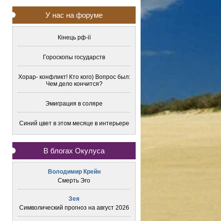
У нас на форуме
Кінець рф-ії
Гороскопы государств
Хорар- конфликт! Кто кого) Вопрос был:
Чем дело кончится?
Эмиграция в соляре
Синий цвет в этом месяце в интерьере
В блогах Окулуса
Володимир Крейн
Смерть Эго
Зея
Символический прогноз на август 2026