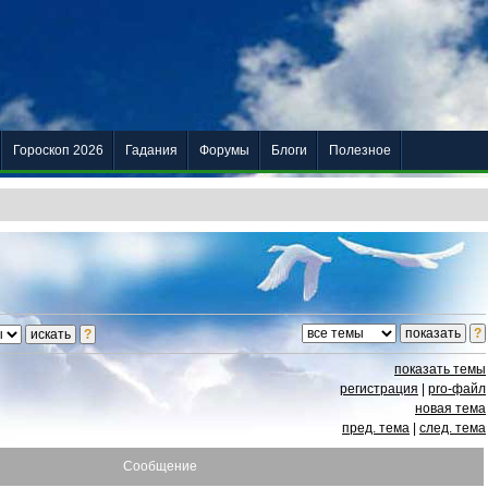
Гороскоп 2026
Гадания
Форумы
Блоги
Полезное
показать темы
регистрация
|
pro-файл
новая тема
пред. тема
|
след. тема
Сообщение