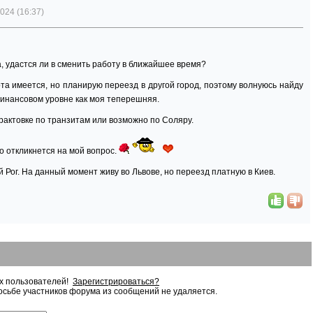
024 (16:37)
, удастся ли в сменить работу в ближайшее время?
а имеется, но планирую переезд в другой город, поэтому волнуюсь найду
финансовом уровне как моя теперешняя.
рактовке по транзитам или возможно по Соляру.
о откликнется на мой вопрос.
ой Рог. На данный момент живу во Львове, но переезд платную в Киев.
ых пользователей!
Зарегистрироваться?
сьбе участников форума из сообщений не удаляется.