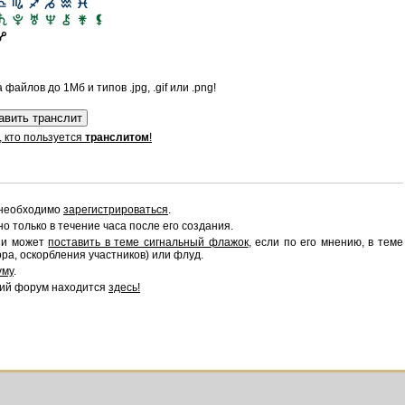
файлов до 1Мб и типов .jpg, .gif или .png!
, кто пользуется
транслитом
!
 необходимо
зарегистрироваться
.
 только в течение часа после его создания.
сии может
поставить в теме сигнальный флажок
, если по его мнению, в теме
ра, оскорбления участников) или флуд.
уму
.
ий форум находится
здесь!