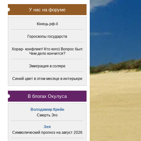
У нас на форуме
Кінець рф-ії
Гороскопы государств
Хорар- конфликт! Кто кого) Вопрос был:
Чем дело кончится?
Эмиграция в соляре
Синий цвет в этом месяце в интерьере
В блогах Окулуса
Володимир Крейн
Смерть Эго
Зея
Символический прогноз на август 2026