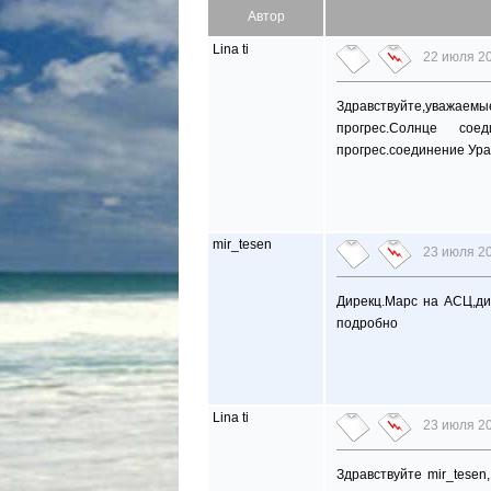
Автор
Lina ti
22 июля 20
Здравствуйте,уважаемые
прогрес.Солнце соед
прогрес.соединение Ура
mir_tesen
23 июля 20
Дирекц.Марс на АСЦ,ди
подробно
Lina ti
23 июля 20
Здравствуйте mir_tesen