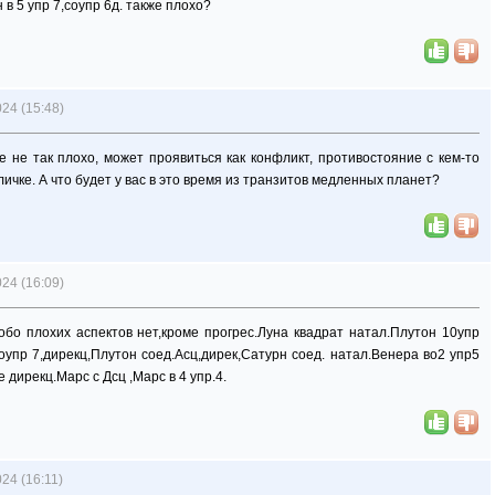
 в 5 упр 7,соупр 6д. также плохо?
24 (15:48)
все не так плохо, может проявиться как конфликт, противостояние с кем-то
 личке. А что будет у вас в это время из транзитов медленных планет?
24 (16:09)
собо плохих аспектов нет,кроме прогрес.Луна квадрат натал.Плутон 10упр
соупр 7,дирекц,Плутон соед.Асц,дирек,Сатурн соед. натал.Венера во2 упр5
 дирекц.Марс с Дсц ,Марс в 4 упр.4.
24 (16:11)