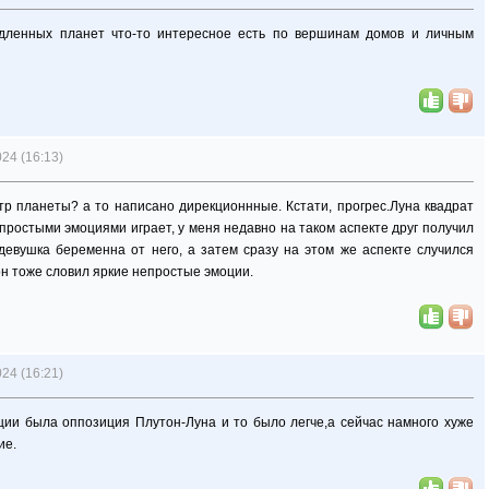
едленных планет что-то интересное есть по вершинам домов и личным
24 (16:13)
тр планеты? а то написано дирекционнные. Кстати, прогрес.Луна квадрат
епростыми эмоциями играет, у меня недавно на таком аспекте друг получил
о девушка беременна от него, а затем сразу на этом же аспекте случился
он тоже словил яркие непростые эмоции.
24 (16:21)
ции была оппозиция Плутон-Луна и то было легче,а сейчас намного хуже
ие.