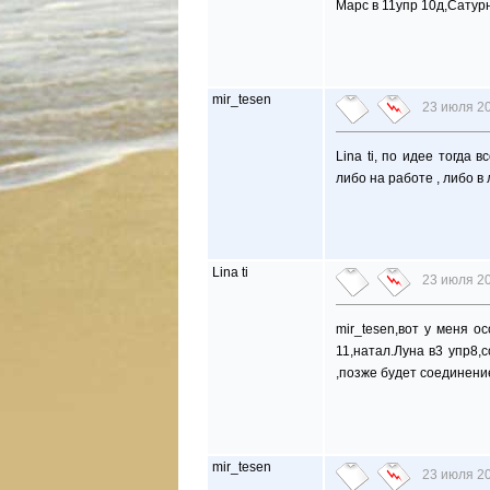
Марс в 11упр 10д,Сатурн
mir_tesen
23 июля 20
Lina ti, по идее тогда 
либо на работе , либо в
Lina ti
23 июля 20
mir_tesen,вот у меня о
11,натал.Луна в3 упр8,
,позже будет соединение
mir_tesen
23 июля 20