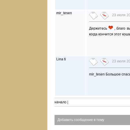
mir_tesen
23 июля 20
Держитесь
, благо в
когда кончится этот кош
Lina ti
23 июля 20
mir_tesen Большое спас
начало
|
Добавить сообщение в тему