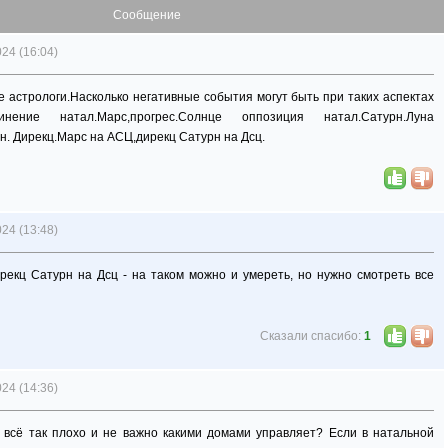
Сообщение
24 (16:04)
 астрологи.Насколько негативные события могут быть при таких аспектах
инение натал.Марс,прогрес.Солнце оппозиция натал.Сатурн.Луна
н. Дирекц.Марс на АСЦ,дирекц Сатурн на Дсц.
24 (13:48)
рекц Сатурн на Дсц - на таком можно и умереть, но нужно смотреть все
Сказали спасибо:
1
24 (14:36)
, всё так плохо и не важно какими домами управляет? Если в натальной