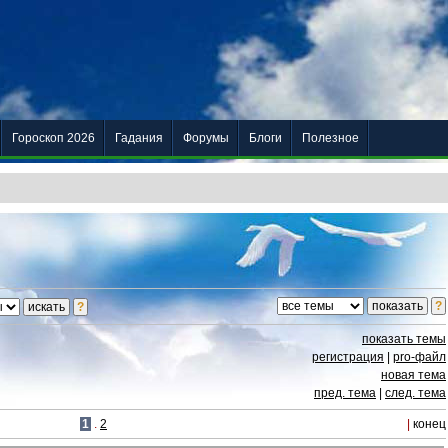
Гороскоп 2026
Гадания
Форумы
Блоги
Полезное
показать темы
регистрация
|
pro-файл
новая тема
пред. тема
|
след. тема
1
.
2
|
конец