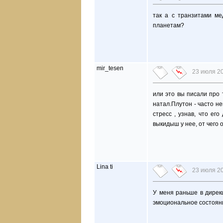
так а с транзитами м
планетам?
mir_tesen
23 июля 20
или это вы писали про 
натал.Плутон - часто н
стресс , узнав, что ег
выкидыш у нее, от чего 
Lina ti
23 июля 20
У меня раньше в дирек
эмоциональное состоян