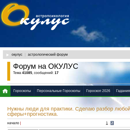
окулус
|
астрологический форум
Форум на ОКУЛУС
Тема
41085
, сообщений:
17
Гороскопы
Персональные Гороскопы
Гороскоп 2026
Гадания
Нужны люди для практики. Сделаю разбор любо
сферы+прогностика.
начало
|
1
.
2