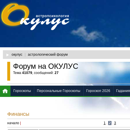
окулус
|
астрологический форум
Форум на ОКУЛУС
Тема
41079
, сообщений:
27
Гороскопы
Персональные Гороскопы
Гороскоп 2026
Гадания
Финансы
начало
|
1
.
2
.
3