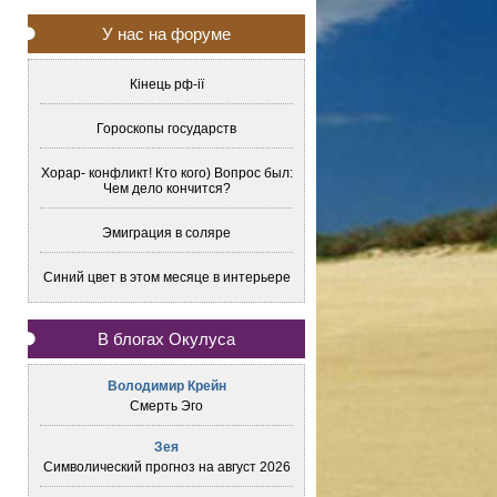
У нас на форуме
Кінець рф-ії
Гороскопы государств
Хорар- конфликт! Кто кого) Вопрос был:
Чем дело кончится?
Эмиграция в соляре
Синий цвет в этом месяце в интерьере
В блогах Окулуса
Володимир Крейн
Смерть Эго
Зея
Символический прогноз на август 2026