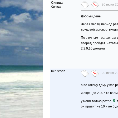
Синица
20 июня 20
Синица
Добрый день.
Через месяц период рет
трудовой договор, входи
По личным трандитам 
вперед пройдёт натал
2,3,9,10 домами
mir_tesen
20 июня 20
а по какому дому у вас 
и еще - до 23.07 то вре
у меня только ретро
п
он правит не 10 и не 6 