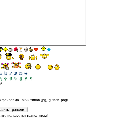
файлов до 1Мб и типов .jpg, .gif или .png!
, кто пользуется
транслитом
!