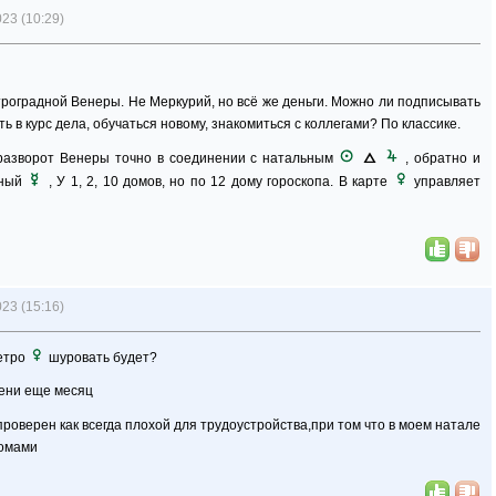
23 (10:29)
роградной Венеры. Не Меркурий, но всё же деньги. Можно ли подписывать
ть в курс дела, обучаться новому, знакомиться с коллегами? По классике.
разворот Венеры точно в соединении с натальным
, обратно и
ьный
, У 1, 2, 10 домов, но по 12 дому гороскопа. В карте
управляет
23 (15:16)
ретро
шуровать будет?
мени еще месяц
роверен как всегда плохой для трудоустройства,при том что в моем натале
домами