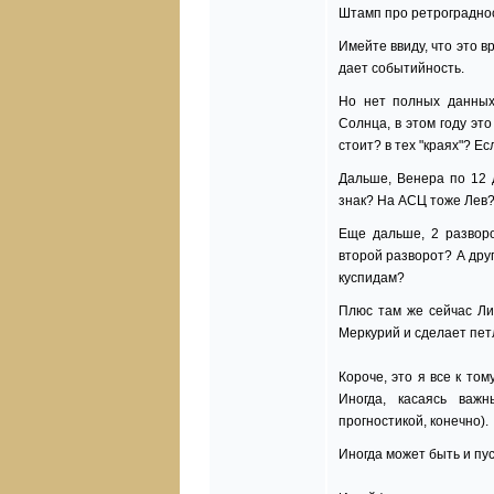
Штамп про ретроградно
Имейте ввиду, что это в
дает событийность.
Но нет полных данных
Солнца, в этом году эт
стоит? в тех "краях"? Ес
Дальше, Венера по 12 д
знак? На АСЦ тоже Лев?
Еще дальше, 2 развор
второй разворот? А друг
куспидам?
Плюс там же сейчас Ли
Меркурий и сделает пет
Короче, это я все к том
Иногда, касаясь важ
прогностикой, конечно).
Иногда может быть и пус