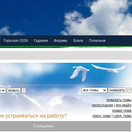
Гороскоп 2026
Гадания
Форумы
Блоги
Полезное
показать темы
регистрация
|
pro-файл
новая тема
и устраиваться на работу?
пред. тема
|
след. тема
Сообщение