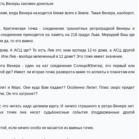
сть Венеры заезжен донельзя.
ремя, когда Венера находится ближе всего к Земле. Такая Венера, наоборот,
. Критическая точка - соединение транзитных ретроградной Венеры и
о соединение приходится на память на 21й градус Льва. Меркурий Ваш где
ли да, то это важно.
ому. А АСЦ где? То есть Лев это знак куспида 12-го дома, а АСЦ другой
 Или Лев - вообще включенный в 12 доме? Это тоже имеет значение.
ота Венера - один на нат соединении Солнце/Юпитер, это первый или
ой где? Имеет ли вторая точка разворота какие-то аспекты к планетам или
лит и Марс. Они куда Вам падают? Особенно Лилит. Плюс скоро придет
лю. Он что затронет?
у, что читать надо целиком карту. И ничего страшного в ретро-Венере нет.
ных точек она несет судьбоносные события (поддержанные другой
той, если ничего особо не касается из важных точек.