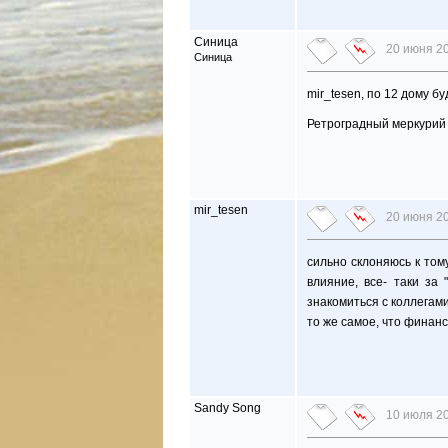
Синица
20 июня 20
Синица
mir_tesen, по 12 дому б
Ретроградный меркурий д
mir_tesen
20 июня 20
сильно склоняюсь к том
влияние, все- таки за 
знакомиться с коллегами
то же самое, что финан
Sandy Song
10 июля 20