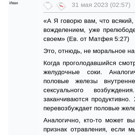
Иван
31 мая 2023 (02:57)
«А Я говорю вам, что всякий,
вожделением, уже прелюбод
своем» (Ев. от Матфея 5:27)
Это, отнюдь, не моральное на
Когда проголодавшийся смотр
желудочные соки. Аналог
половые железы внутренн
сексуального возбужден
заканчиваются продуктивно.
перевозбуждает половые жел
Аналогично, кто-то может вы
признак отравления, если м