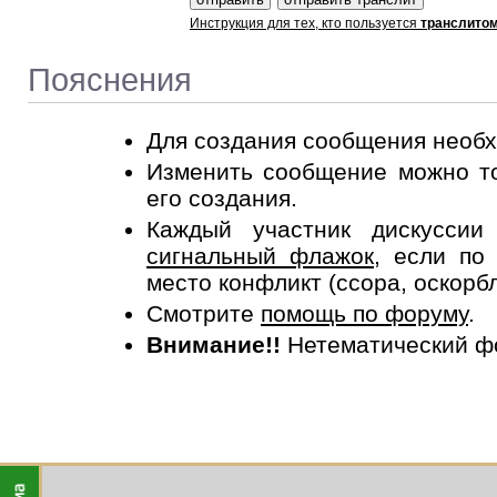
Инструкция для тех, кто пользуется
транслито
Пояснения
Для создания сообщения необ
Изменить сообщение можно то
его создания.
Каждый участник дискусси
сигнальный флажок
, если по
место конфликт (ссора, оскорб
Смотрите
помощь по форуму
.
Внимание!!
Нетематический ф