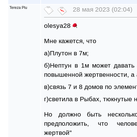
Tereza Plu
28 мая 2023 (02:04)
olesya28
Мне кажется, что
а)Плутон в 7м;
б)Нептун в 1м может давать
повышенной жертвенности, а 
в)связь 7 и 8 домов по элеме
г)светила в Рыбах, тюкнутые 
Но должно быть нескольк
предположить, что челов
жертвой"