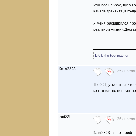
Муж вес набрал, пузан 
начале транзита, в конц
У меня расширился проф
реальной жизни). Достат
Life is the best teacher
Катя2323
25 апреля 
Thef22I, у меня юпитер
контактов, но неприятно
thef22l
26 апреля 
Катя2323, я не проф. 