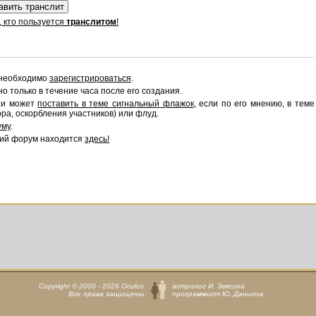
, кто пользуется
транслитом
!
 необходимо
зарегистрироваться
.
 только в течение часа после его создания.
сии может
поставить в теме сигнальный флажок
, если по его мнению, в теме
ра, оскорбления участников) или флуд.
уму
.
ий форум находится
здесь!
Copyright © 2000 - 2026 Oculus
астролог И. Звягина
Все права защищены
программист Ю. Данилов