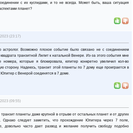
оединении с их куспидами, и то не всегда. Может быть, ваша ситуация
аспектами планет?
2023 (23:17)
оф астролог. Возможно плохое событие было связано не с соединением
 квадрата транзитной Лилит к натальной Венере. Из-за этого события мне
е номера, которые я блокировала, юпитер конкретно увеличил кол-во
шую сторону. Надеюсь, транзит этой планеты по 7 дому еще проиграется в
а Юпитер с Венерой соединятся в 7 доме.
2023 (09:55)
 транзит планеты даже крупной в отрыве от остальных планет и от других
к. Однако следует заметить, что прохождение Юпитера через 7 поле,
ке, довольно часто дает развод и желание получить свободу подобно