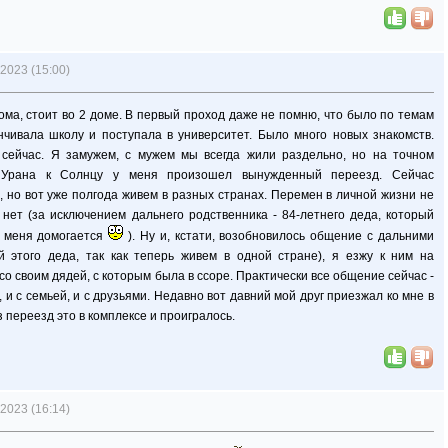
2023 (15:00)
ома, стоит во 2 доме. В первый проход даже не помню, что было по темам
нчивала школу и поступала в университет. Было много новых знакомств.
сейчас. Я замужем, с мужем мы всегда жили раздельно, но на точном
о Урана к Солнцу у меня произошел вынужденный переезд. Сейчас
но вот уже полгода живем в разных странах. Перемен в личной жизни не
 нет (за исключением дальнего родственника - 84-летнего деда, который
о меня домогается
). Ну и, кстати, возобновилось общение с дальними
й этого деда, так как теперь живем в одной стране), я езжу к ним на
о своим дядей, с которым была в ссоре. Практически все общение сейчас -
, и с семьей, и с друзьями. Недавно вот давний мой друг приезжал ко мне в
з переезд это в комплексе и проигралось.
2023 (16:14)