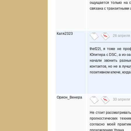
ощущается только на с
связана с транзитными 
Катя2323
26 апреля 
thef22I, я тоже не пр
Юпитера с DSC, а из-за
начали звонить разны
контактов, но не в луч
позитивном ключе, когд
Орион_Венера
30 апреля 
Не стоит рассматривать
прогностических техни
согласно моей практи
прохождению Урана.