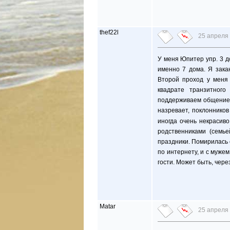
thef22l
25 апреля 
У меня Юпитер упр. 3 д
именно 7 дома. Я зака
Второй проход у меня 
квадрате транзитног
поддерживаем общение, 
назревает, поклонников
иногда очень некрасив
родственниками (семье
праздники. Помирилась с
по интернету, и с мужем
гости. Может быть, чере
Matar
25 апреля 