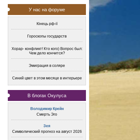
У нас на форуме
Кінець рф-ії
Гороскопы государств
Хорар- конфликт! Кто кого) Вопрос был:
Чем дело кончится?
Эмиграция в соляре
Синий цвет в этом месяце в интерьере
В блогах Окулуса
Володимир Крейн
Смерть Эго
Зея
Символический прогноз на август 2026