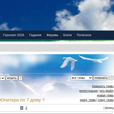
Гороскоп 2026
Гадания
Форумы
Блоги
Полезное
показать темы
регистрация
|
pro-файл
новая тема
 Юпитера по 7 дому ?
пред. тема
|
след. тема
1
.
2
|
конец