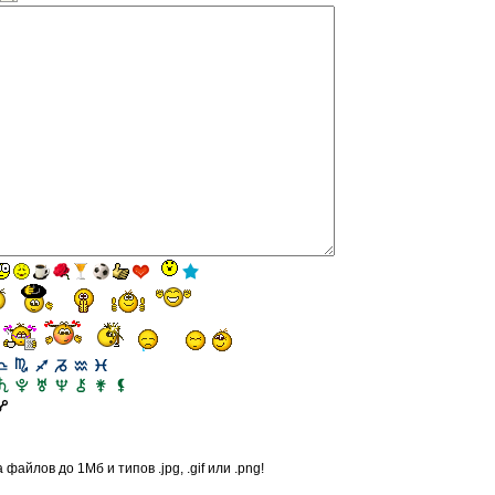
файлов до 1Мб и типов .jpg, .gif или .png!