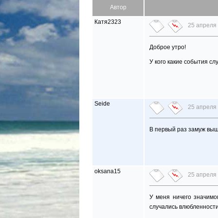
Автор
Катя2323
25 апреля 
Доброе утро!
У кого какие события с
Seide
25 апреля 
В первый раз замуж вы
oksana15
25 апреля 
У меня ничего значимо
случались влюбленности.