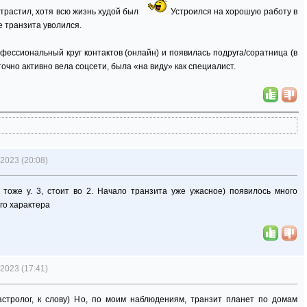
отрастил, хотя всю жизнь худой был
Устроился на хорошую работу в
е транзита уволился.
ессиональный круг контактов (онлайн) и появилась подруга/соратница (в
очно активно вела соцсети, была «на виду» как специалист.
2023 (20:08)
 тоже у. 3, стоит во 2. Начало транзита уже ужасное) появилось много
го характера
2023 (17:41)
астролог, к слову) Но, по моим наблюдениям, транзит планет по домам