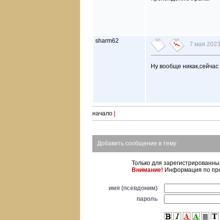
sharm62
7 мая 2023
Ну вообще никак,сейчас 
начало
|
Добавить сообщение в тему
Только для зарегистрированн
Внимание!
Информация по про
имя (псевдоним)
пароль