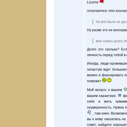
Licorne
получается, что консе
Ну всё было не до
Ну разве это не консерв
мне нужно долго об
Долго это сколько? Ес
личность перед тобой в 
Иногда, люди прожившие 
зачастую ждут большие 
можно и форсировать по
поможет
Мой вопрос о вашем
вашем характере.
фи
себе и жить чужими 
неуверенность. Нужна 
, там ключ. Возможно
вы к нему оказались не
совет, найдите хорошег