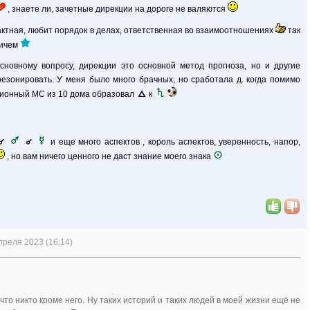
, знаете ли, зачетные дирекции на дороге не валяются
актная, любит порядок в делах, ответственная во взаимоотношениях
так
ричем
основному вопросу, дирекции это основной метод прогноза, но и другие
езонировать. У меня было много брачных, но сработала д. когда помимо
ционный МС из 10 дома образовал
к
и еще много аспектов , король аспектов, уверенность, напор,
, но вам ничего ценного не даст знание моего знака
преля 2023 (16:14)
что никто кроме него. Ну таких историй и таких людей в моей жизни ещё не