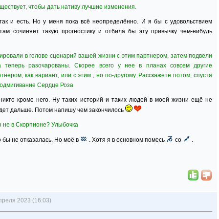
уществует, чтобы дать нативу лучшие изменения.
так и есть. Но у меня пока всё неопределённо. И я бы с удовольствием
 там сочиняет такую прогностику и отбила бы эту привычку чем-нибудь
ровали в голове сценарий вашей жизни с этим партнером, затем подвели
 а теперь разочарованы. Скорее всего у нее в планах совсем другие
тнером, как вариант, или с этим , но по-другому. Расскажете потом, спустя
Подмигивание Сердце Роза
никто кроме него. Ну таких историй и таких людей в моей жизни ещё не
дет дальше. Потом напишу чем закончилось
 не в Скорпионе? Улыбочка
 бы не отказалась. Но моё в
. Хотя я в основном помесь
со
.
преля 2023 (16:03)