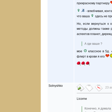
прекрасному партнеру
- влюбчивая, конт
что ваша
здесь не п
Но, если вернуться к 
методы должны также р
аспектов планет, дирек
А где ваше ?
мое
классное в 5д.
флирт в крови я его
Solnyshko
23 а
Licorne
Конечно, я думала 