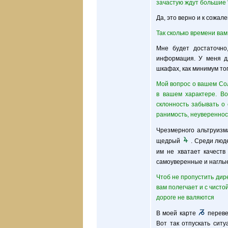
зачастую ждут большие 
Да, это верно и к сожал
Так сколько времени вам
Мне будет достаточно
информация. У меня дл
шкафах, как минимум тог
Мой вопрос о вашем Сол
в вашем характере. Во
склонность забывать о 
ранимость, неувереннос
Чрезмерного альтруиз
щедрый
. Среди люд
им не хватает качест
самоуверенные и наглые
Чтоб не пропустить дире
вам полегчает и с чисто
дороге не валяются
В моей карте
переве
Вот так отпускать сит