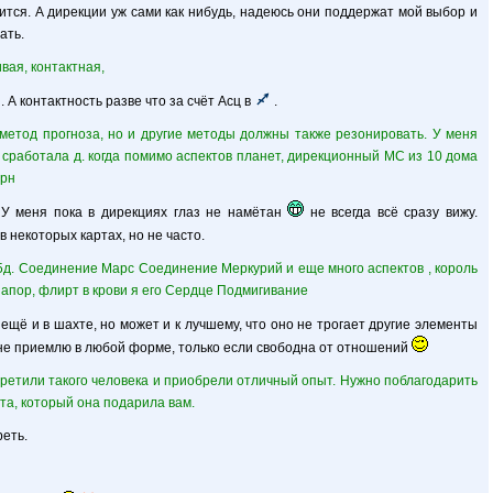
чится. А дирекции уж сами как нибудь, надеюсь они поддержат мой выбор и
ать.
вая, контактная,
 А контактность разве что за счёт Асц в
.
метод прогноза, но и другие методы должны также резонировать. У меня
 сработала д. когда помимо аспектов планет, дирекционный МС из 10 дома
урн
У меня пока в дирекциях глаз не намётан
не всегда всё сразу вижу.
 некоторых картах, но не часто.
5д. Соединение Марс Соединение Меркурий и еще много аспектов , король
напор, флирт в крови я его Сердце Подмигивание
ещё и в шахте, но может и к лучшему, что оно не трогает другие элементы
 не приемлю в любой форме, только если свободна от отношений
третили такого человека и приобрели отличный опыт. Нужно поблагодарить
та, который она подарила вам.
реть.