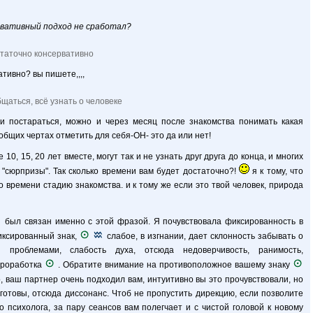
рвативный подход не сработал?
статочно консервативно
ативно? вы пишете,,,,
щаться, всё узнать о человеке
ли постараться, можно и через месяц после знакомства понимать какая
общих чертах отметить для себя-ОН- это да или нет!
10, 15, 20 лет вместе, могут так и не узнать друг друга до конца, и многих
"сюрпризы". Так сколько времени вам будет достаточно?!
я к тому, что
 времени стадию знакомства. и к тому же если это твой человек, природа
был связан именно с этой фразой. Я почувствовала фиксированность в
ксированный знак,
слабое, в изгнании, дает склонность забывать о
проблемами, слабость духа, отсюда недоверчивость, ранимость,
проработка
. Обратите внимание на противоположное вашему знаку
, ваш партнер очень подходил вам, интуитивно вы это прочувствовали, но
 готовы, отсюда диссонанс. Чтоб не пропустить дирекцию, если позволите
о психолога, за пару сеансов вам полегчает и с чистой головой к новому