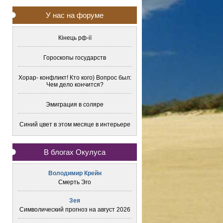
У нас на форуме
Кінець рф-ії
Гороскопы государств
Хорар- конфликт! Кто кого) Вопрос был:
Чем дело кончится?
Эмиграция в соляре
Синий цвет в этом месяце в интерьере
В блогах Окулуса
Володимир Крейн
Смерть Эго
Зея
Символический прогноз на август 2026