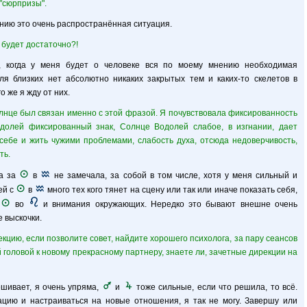
"сюрпризы".
ению это очень распространённая ситуация.
 будет достаточно?!
, когда у меня будет о человеке вся по моему мнению необходимая
я близких нет абсолютно никаких закрытых тем и каких-то скелетов в
о же я жду от них.
нце был связан именно с этой фразой. Я почувствовала фиксированность
долей фиксированный знак, Солнце Водолей слабое, в изгнании, дает
себе и жить чужими проблемами, слабость духа, отсюда недоверчивость,
ть.
ма за
в
не замечала, за собой в том числе, хотя у меня сильный и
ей с
в
много тех кого тянет на сцену или так или иначе показать себя,
в
во
и внимания окружающих. Нередко это бывают внешне очень
 выскочки.
кцию, если позволите совет, найдите хорошего психолога, за пару сеансов
й головой к новому прекрасному партнеру, знаете ли, зачетные дирекции на
шивает, я очень упряма,
и
тоже сильные, если что решила, то всё.
уацию и настраиваться на новые отношения, я так не могу. Завершу или