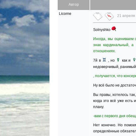
Автор
Licorne
21 апреля 
Solnyshko
Иногда, мы оцениваем с
знак кардинальный, а
отношениях.
7й в
, но
как и
недоверчивый, ранимый
, получается, что конс
Ну всё было не достато
Вы правы, хотелось так
когда это всё уже есть
плану.
-вам с первого дня обещ
Нет конечно. Но помое
определённые обязател