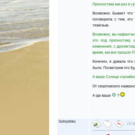
Прогностика как раз и с
Возможно. Бывает что 
поговорила с тем, кто
тяжёлым.
Возможно, вы нафантази
это под прогностику,
изменения, с другим пар
время, как все прошло 
Конечно, я думала что 
было. Посмотрим что бу
А ваше Солнце случайно
От скорповского наверно
А где ваше
?
Solnyshko
23 а