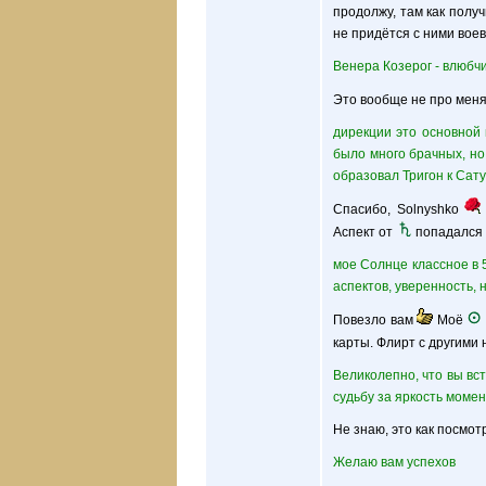
продолжу, там как полу
не придётся с ними воев
Венера Козерог - влюбчи
Это вообще не про меня.
дирекции это основной 
было много брачных, но
образовал Тригон к Сат
Спасибо, Solnyshko
Аспект от
попадался в
мое Солнце классное в 
аспектов, уверенность, 
Повезло вам
Моё
карты. Флирт с другими
Великолепно, что вы вс
судьбу за яркость момен
Не знаю, это как посмот
Желаю вам успехов