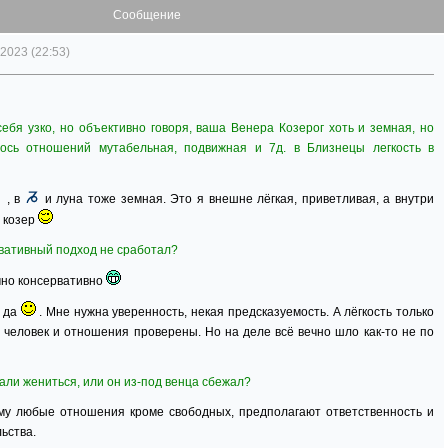
Сообщение
2023 (22:53)
ебя узко, но объективно говоря, ваша Венера Козерог хоть и земная, но
 ось отношений мутабельная, подвижная и 7д. в Близнецы легкость в
, в
и луна тоже земная. Это я внешне лёгкая, приветливая, а внутри
 козер
ервативный подход не сработал?
чно консервативно
, да
. Мне нужна уверенность, некая предсказуемость. А лёгкость только
 и человек и отношения проверены. Но на деле всё вечно шло как-то не по
али жениться, или он из-под венца сбежал?
му любые отношения кроме свободных, предполагают ответственность и
ьства.