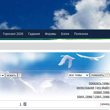
Гороскоп 2026
Гадания
Форумы
Блоги
Полезное
показать темы
регистрация
|
pro-файл
новая тема
пред. тема
|
след. тема
1
.
2
|
конец