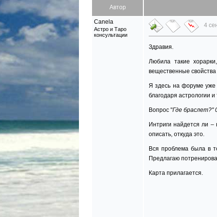
Автор
Canela
4 се
Астро и Таро
консультации
Здравия.
Любила такие хорарки
вещественные свойства и
Я здесь на форуме уже 
благодаря астрологии и
Вопрос "
Где браслет?" 0
Интриги найдется ли – 
описать, откуда это.
Вся проблема была в то
Предлагаю потренироват
Карта прилагается.