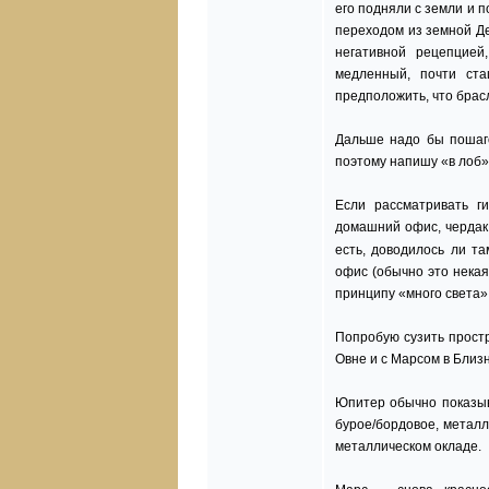
его подняли с земли и п
переходом из земной Де
негативной рецепцией
медленный, почти ста
предположить, что брас
Дальше надо бы пошаго
поэтому напишу «в лоб»
Если рассматривать ги
домашний офис, чердак,
есть, доводилось ли т
офис (обычно это некая
принципу «много света», 
Попробую сузить простр
Овне и с Марсом в Близ
Юпитер обычно показыва
бурое/бордовое, металл
металлическом окладе.