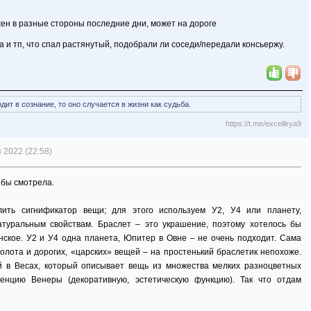
ен в разные стороны последние дни, может на дороге
 и тп, что спал растянутый, подобрали ли соседи/передали консьержу.
ит в сознание, то оно случается в жизни как судьба.
https://t.me/excellirya9
 2022 (22:58)
 бы смотрела.
ить сигнификатор вещи; для этого используем У2, У4 или планету,
туральным свойствам. Браслет – это украшение, поэтому хотелось бы
нское. У2 и У4 одна планета, Юпитер в Овне – не очень подходит. Сама
золота и дорогих, «царских» вещей – на простенький браслетик непохоже.
й в Весах, который описывает вещь из множества мелких разноцветных
енцию Венеры (декоративную, эстетическую функцию). Так что отдам