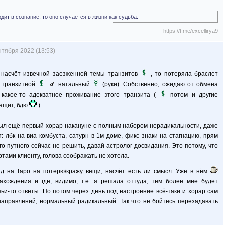
ит в сознание, то оно случается в жизни как судьба.
https://t.me/excellirya9
нтября 2022 (13:53)
 насчёт извечной заезженной темы транзитов
, то потеряла браслет
* транзитной
натальный
(руки). Собственно, ожидаю от обмена
 какое-то адекватное проживание этого транзита (
потом и другие
тащит, бдю
)
был ещё первый хорар накануне с полным набором нерадикальности, даже
: лбк на виа комбуста, сатурн в 1м доме, фикс знаки на стагнацию, прям
го путного сейчас не решить, давай астролог досвидания. Это потому, что
тами клиенту, голова соображать не хотела.
ад на Таро на потерю/кражу вещи, насчёт есть ли смысл. Уже в нём
ахождения и где, видимо, т.е. я решала оттуда, тем более мне будет
ьи-то ответы. Но потом через день под настроение всё-таки и хорар сам
направлений, нормальный радикальный. Так что не бойтесь перезадавать