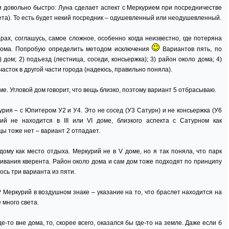
и довольно быстро: Луна сделает аспект с Меркурием при посредничестве
та). То есть будет некий посредник – одушевленный или неодушевленный.
рах, соглашусь, самое сложное, особенно когда неизвестно, где потеряна
дома. Попробую определить методом исключения
Вариантов пять, по
 дом; 2) подъезд (лестница, соседи, консьержка); 3) район около дома; 4)
часток в другой части города (надеюсь, правильно поняла).
ме. Угловой дом говорит, что вещь близко, поэтому вариант 5 отбрасываю.
рия – с Юпитером У2 и У4. Это не сосед (У3 Сатурн) и не консьержка (У6
ий не находится в III или VI доме, близкого аспекта с Сатурном как
ы тоже нет – вариант 2 отпадает.
дому как место отдыха. Меркурий не в V доме, но я так поняла, что парк
ивания кверента. Район около дома и сам дом тоже подходят по принципу
ось три варианта из пяти.
 Меркурий в воздушном знаке – указание на то, что браслет находится на
 много света.
е-то вне дома, то, скорее всего, оказался бы где-то на земле. Даже если б