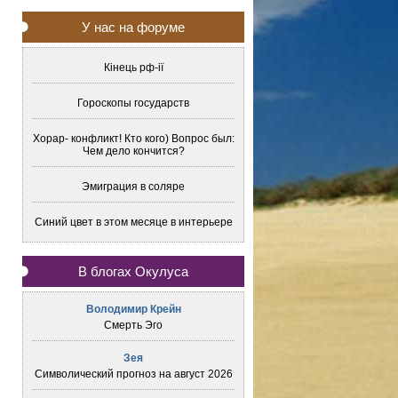
У нас на форуме
Кінець рф-ії
Гороскопы государств
Хорар- конфликт! Кто кого) Вопрос был:
Чем дело кончится?
Эмиграция в соляре
Синий цвет в этом месяце в интерьере
В блогах Окулуса
Володимир Крейн
Смерть Эго
Зея
Символический прогноз на август 2026