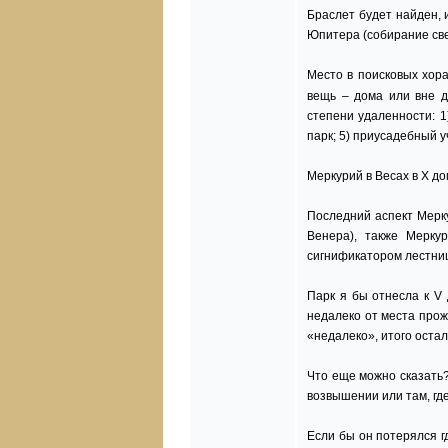
Браслет будет найден, 
Юпитера (собирание све
Место в поисковых хора
вещь – дома или вне 
степени удаленности: 1)
парк; 5) приусадебный у
Меркурий в Весах в Х до
Последний аспект Мерку
Венера), также Меркур
сигнификатором лестниц
Парк я бы отнесла к V 
недалеко от места прож
«недалеко», итого остал
Что еще можно сказать?
возвышении или там, где
Если бы он потерялся гд