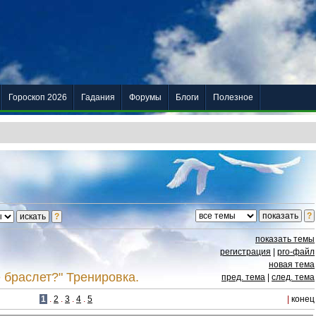
Гороскоп 2026
Гадания
Форумы
Блоги
Полезное
показать темы
регистрация
|
pro-файл
новая тема
е браслет?" Тренировка.
пред. тема
|
след. тема
1
.
2
.
3
.
4
.
5
|
конец