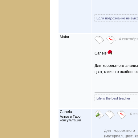
Если подсознание не выход
Matar
4 сентября
Canels
Для корректного анализ
цвет, какие-то особеннос
Life is the best teacher
Canela
4 се
Астро и Таро
консультации
Для корректного
(материал, цвет, 