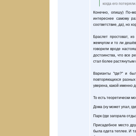
когда его потеряли
Конечно, опишу) По-м
интереснее самому ра
соответствие, да), но х
Браслет простоват, и
жемчугом и то ли дешёв
говорили вроде настоящ
достоинства, что все 
стал более растянутым к
Варианты "где?" и бы
повторяющихся разных 
уверена, какой именно д
То есть теоретически мо
Дома (ну может упал, гд
Парк (где загорала отды
Присадебное место друг
была одета теплее. И та