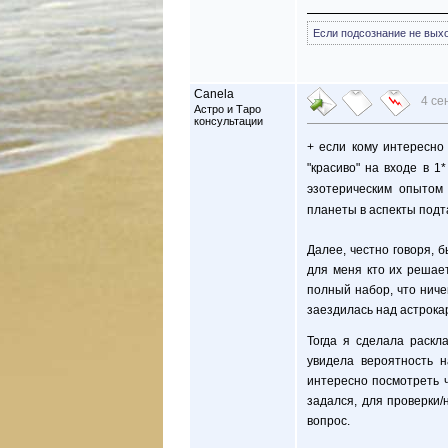
Если подсознание не выход
Canela
4 се
Астро и Таро
консультации
+ если кому интересно
"красиво" на входе в 1
эзотерическим опытом
планеты в аспекты под
Далее, честно говоря, 
для меня кто их решает
полный набор, что ниче
заездилась над астрокар
Тогда я сделала раскл
увидела вероятность н
интересно посмотреть ч
задался, для проверки/
вопрос.