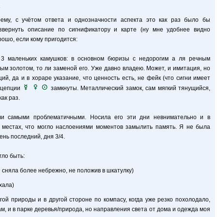
.
оему, с учётом ответа и однозначности аспекта это как раз было бы
звернуть описание по сигнификатору и карте (ну мне удобнее видно
орошо, если кому пригодится:
з 3 маленьких камушков: в основном бюризы с недорогим а ля речным
ым золотом, то ли заменой его. Уже давно владею. Может, и имитация, но
ий, да и в хораре указание, что ценность есть, не фейк (что сигни имеет
рецепции
замкнуты. Металлический замок, сам мягкий тянущийся,
ак раз.
ли самыми проблематичными. Носила его эти дни невнимательно и в
местах, что могло наслоениями моментов замылить память. Я не была
ень последний, дня 3/4.
гло быть:
е сняла более небрежно, не положив в шкатулку)
хала)
ой природы и в другой стороне по компасу, когда уже резко похолодало,
м, и в парке деревья/природа, но направления света от дома и одежда моя