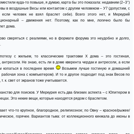
оместили куда-то повыше, я думаю, карта бы это показала: недавним (2–3°)
вы в воздушные Весы или контактом с другим человеком – У7 (допустим, с
, если человек не взял браслет себе). Всего этого нет, и Меркурий
ционарный – движения нет. Поэтому, как по мне, логично было бы
лет дома.
во сверяться с реалиями, но в формате форума это неудобно и долго,
.
потезу с жильем, то классические трактовки Х дома – это гостиная,
 антресоли. Не знаю, есть ли в доме кверента чердак и антресоли, а если
ам копаться в последнее время
Возьмем лучше гостиную и домашний
 рабочая зона с компьютером). И то и другое подходит под знак Весов по
т. к. свет от экранов тоже учитывается.
анство для поисков. У Меркурия есть два близких аспекта – с Юпитером в
нецах. Это некие вещи, которые находятся рядом с браслетом.
ет что-то крупное, благородное, религиозное; по Овну – красное/рыжее/
ическое, горячее. Вариантов тьма: от коллекционного кинжала до иконы в